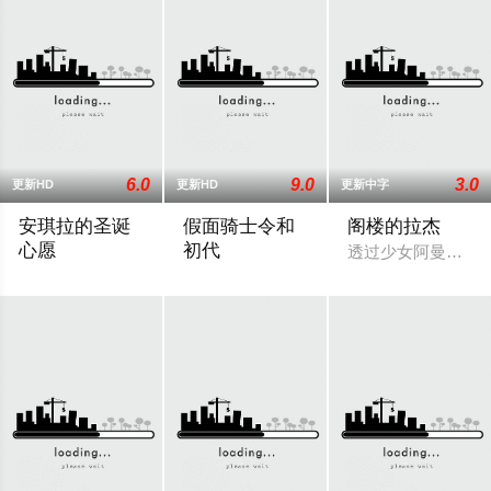
6.0
9.0
3.0
更新HD
更新HD
更新中字
安琪拉的圣诞
假面骑士令和
阁楼的拉杰
心愿
初代
透过少女阿曼达与
父亲远在澳大利亚工作，安吉拉下定决心要实现她发自内心的愿
2019年，世界被人工智能Humagear统