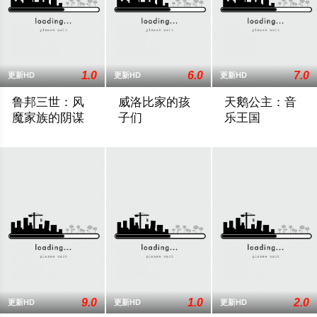
1.0
6.0
7.0
更新HD
更新HD
更新HD
鲁邦三世：风
威洛比家的孩
天鹅公主：音
魔家族的阴谋
子们
乐王国
五右卫门的婚礼上，新娘被一群不速之客绑架。绑架者留下信息
改编自知名作家露易丝·劳瑞的小说，讲述
奥黛特公主正在举
9.0
1.0
2.0
更新HD
更新HD
更新HD