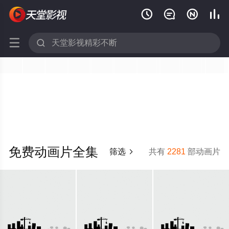






免费动画片全集
筛选
共有
2281
部动画片
