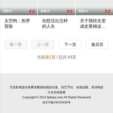
4.0
9.0
5.0
更新HD
更新HD
更新HD
太空狗：热带
你想活出怎样
关于我转生变
冒险
的人生
成史莱姆这档
事红莲之绊篇
When a mysterious and dangerous whirl
影片片名致敬了小说家吉野源三郎在193
利姆露·坦派斯特
第一页
上一页
下一页
最后页
当前
第1页
/ 总共 64页
天堂影视
提供免费未删减电视剧全集、综艺节目、动漫连载、高清电影
大全在线观看
Copyright © 2022 fptaijia.com All Rights Reserved
吉ICP备03019438号