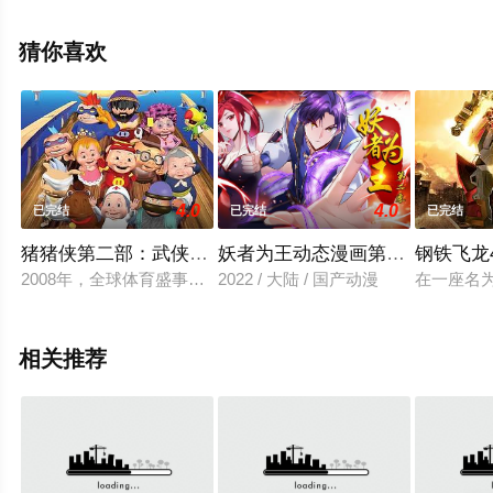
机免费观看高清无删减完整版动漫全集就上天堂电影网，
更多相关信息可移步至豆瓣动漫、电视猫或剧情网等平台
猜你喜欢
了解。
4.0
4.0
已完结
已完结
已完结
猪猪侠第二部：武侠2008
妖者为王动态漫画第2季
钢铁飞龙
2008年，全球体育盛事在中国隆重举行。望子成龙小学后进生“猪猪
2022 / 大陆 / 国产动漫
在一座名
相关推荐