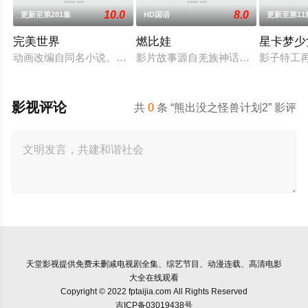
10.0
8.0
更新至第281集
HD国语
更新至第11
完美世界
燃比娃
星卡梦少
动画改编自同名小说。他为修道而生，为应劫而至，他身化亿万
影片故事源自羌族神话，讲述了一只
影子特工
影视评论
共
0
条 “熊出没之怪兽计划2” 影评
天堂影视
提供免费未删减电视剧全集、综艺节目、动漫连载、高清电影
大全在线观看
Copyright © 2022 fptaijia.com All Rights Reserved
吉ICP备03019438号