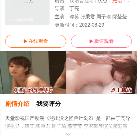
语言：
汉语普通话
状态：
完结
- 免费在线观看
导演：
丁亮
主演：
谭笑,张秉君,周子瑜,缪莹莹,李家耀
1-52全集/大结局
更新时间：
2022-08-29
在线观看
极速观看


剧情介绍
我要评分
天堂影视国产动漫《熊出没之怪兽计划2》是一部由丁亮导
演执导，谭笑,张秉君,周子瑜,缪莹莹,李家耀等演员精彩演
绎的中国大陆动漫，大结局剧情已揭晓（1-52全集），手
