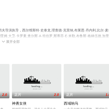
导演执导，西尔维斯特·史泰龙,理查德·克里纳,布莱恩·丹内利,比尔·麦
·麦克利亚姆,大卫·卡罗素,查尔斯·A·坦伯罗,斯蒂芬·E·米勒,布鲁斯·格林伍德,加里
展开全部
绎的美国电影，大结局剧情已揭晓（1-1全集），手机免费观看高清无删减完整版

猫或剧情网等平台了解。
2.0
正片
2.0
正片
1.
神勇女侠
西域响马