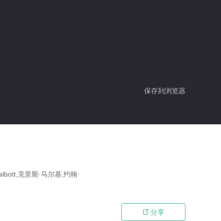
保存到浏览器
bott,克里斯·马尔基,约翰·
分享
