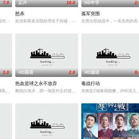
7.0
正片
10.0
HD中字
2.
怒杀
孤军突围
 天无法出门
对恐怖主义恶势力，“最飒女子反恐特战队”临危受命
前清刺客老吴隐姓埋名于药铺，却为守护单亲母女小茜和依依，被迫
在突出部战役中，一名负伤的美
1.0
HD国语
2.0
HD国语
8.
热血篮球之永不放弃
毒战行动
叶问挺身仗义执言，
诬私贪国库银两，身陷囹圄在即，叶庭急召其子叶护相见
教练白海冰，因一场意外尘封篮球梦。为完成病危师兄的嘱托，他接手
东南亚Z城毒祸猖獗，伊科深入