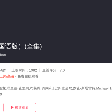
国语版）(全集)
ban
动作
上映时间：
1982
豆瓣评分：
7.0
正片/高清
- 免费在线观看
,理查德·克里纳,布莱恩·丹内利,比尔·麦金尼,杰克·斯塔雷特,Michael,Tal
29
极速观看
