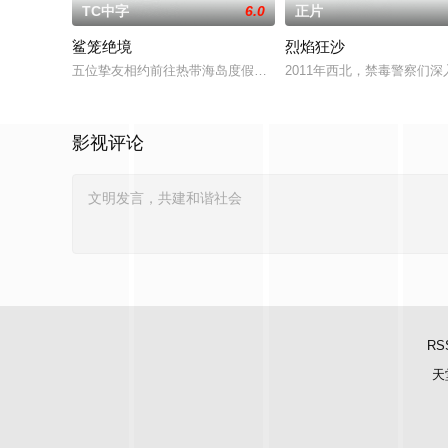
TC中字
6.0
正片
鲨笼绝境
烈焰狂沙
五位挚友相约前往热带海岛度假，计划在碧蓝海域中体验刺激的
2011年西北，禁毒警察们
影视评论
RS
天