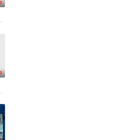
0
出手击杀黑帮一
军士兵被困在饱受战火摧残的比利时敌后，他凭借机
0
一支被嘲为“
制毒组织卧底，终以智勇双全赢得毒枭哥丹威信任，