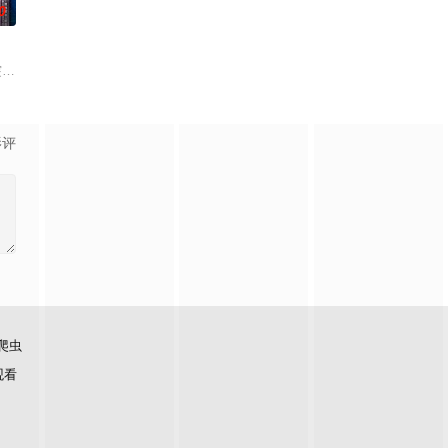
0
 饰）因对在
）突然失踪，与此同时，蔡元祺在英国惨遭暗杀。
影评
爬虫
观看