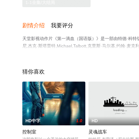
1-1全集/大结局
剧情介绍
我要评分
天堂影视动作片《第一滴血（国语版）》是一部由特德·科特切夫
尼,杰克·斯塔雷特,Michael,Talbott,克里斯·马尔基,约翰
海瑟林顿,史蒂芬·常,蘇琪·白,John,Rigg等演员精彩演
影就上天堂电影网，更多相关信息可移步至豆瓣电影、电视
猜你喜欢
HD中字
1.0
HD
控制室
灵魂战车