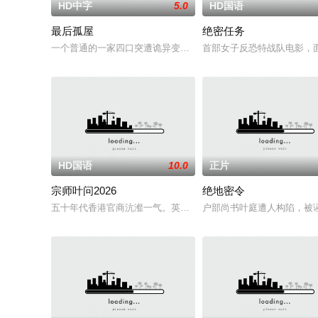
HD中字
5.0
HD国语
最后孤屋
绝密任务
一个普通的一家四口突遭诡异变故，被困在自家房屋中超过 1000
首部女子反恐特战队电影，面
HD国语
10.0
正片
宗师叶问2026
绝地密令
五十年代香港官商沆瀣一气。英商勾结黑帮强拆工厂压榨劳工，
户部尚书叶庭遭人构陷，被