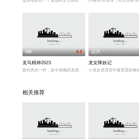
这部电影以一个遥远的太空殖民地为背景，熟练的控制者和安全
约翰尼·布雷泽（尼古拉斯·
HD
4.0
正片
龙马精神2023
龙女降妖记
曾经风光一时，如今落魄的龙虎武师老罗（成龙 饰）与爱马赤兔
小龙女是深宫中最受宠的格
相关推荐