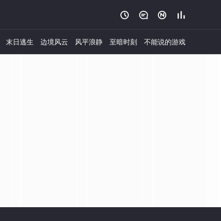




末日逃生
边境风云
风平浪静
至暗时刻
不能说的游戏