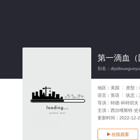
第一滴血（
别名：diyidixueguoyu
地区：
美国
类型：
语言：
英语
状态：
导演：
特德·科特切夫
主演：
西尔维斯特·史泰龙
更新时间：
2022-12-
在线观看
