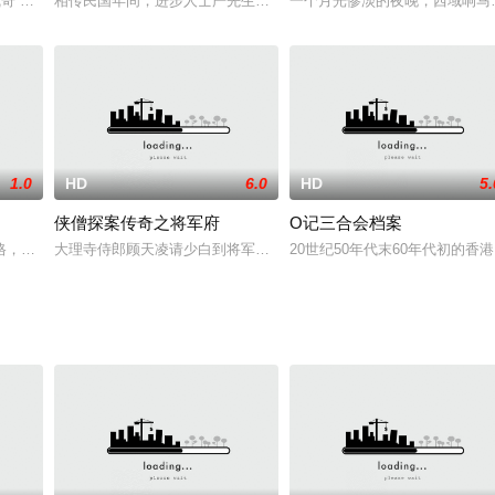
专家奥利维亚负责殖
凯奇 饰）本是摩托车特级演员，当他发现父亲身患癌
相传民国年间，进步人士严先生得到一份藏宝图，准备送给南方革命
一个月光惨淡的夜晚，西域响马
1.0
HD
6.0
HD
5.
侠僧探案传奇之将军府
O记三合会档案
相依为命。因赤兔
格，儿时一次偶遇，被一位世外高人收做徒弟，学了很多
大理寺侍郎顾天凌请少白到将军府暗查其到底有无谋反。少白却意外
20世纪50年代末60年代初的