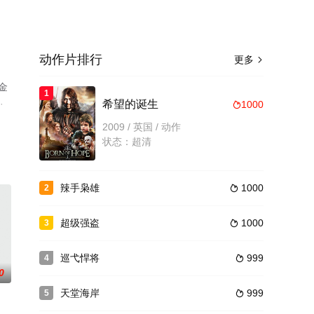
动作片排行
更多

金
1
·
希望的诞生
1000

电
2009 / 英国 / 动作
状态：超清
辣手枭雄
1000
2

超级强盗
1000
3

巡弋悍将
999
4

0
天堂海岸
999
5
