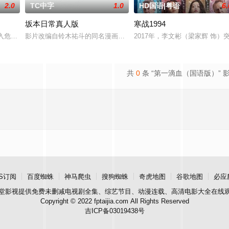
2.0
TC中字
1.0
HD国语|粤语
6.
坂本日常真人版
寒战1994
鲨鱼笼潜水，同时享
深入危险境地，与毒贩展开了一场惊心动魄的较量。三
影片改编自铃木祐斗的同名漫画，天才杀手主人公·坂本太郎（目黑莲
2017年，李文彬（梁家辉 饰
共
0
条 “第一滴血（国语版）” 
S订阅
百度蜘蛛
神马爬虫
搜狗蜘蛛
奇虎地图
谷歌地图
必应
堂影视
提供免费未删减电视剧全集、综艺节目、动漫连载、高清电影大全在线
Copyright © 2022 fptaijia.com All Rights Reserved
吉ICP备03019438号