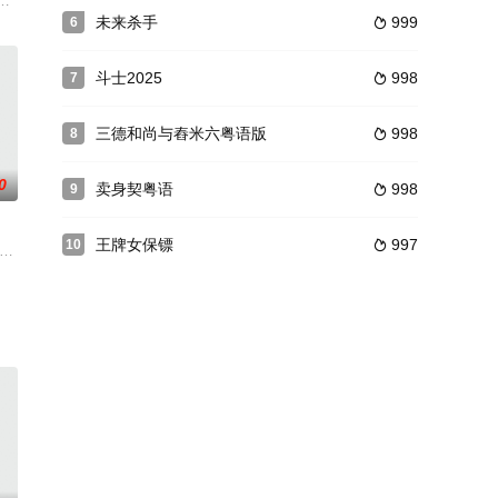
党。官府得到消
头目杨剑飞带人袭击了一个部落。部落中的男女老少
未来杀手
999
6

斗士2025
998
7

三德和尚与舂米六粤语版
998
8

0
卖身契粤语
998
9

王牌女保镖
997
10

发现将军二夫人
香港，警匪勾结，乌烟瘴气。其中，九龙城寨更是