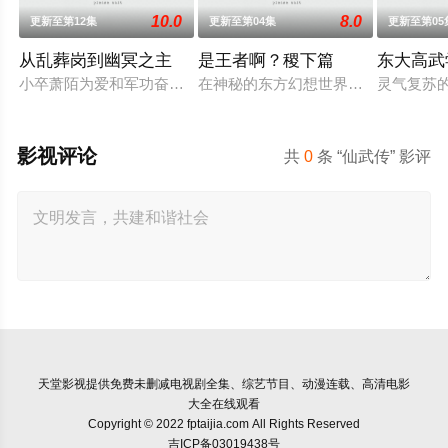
10.0
8.0
更新至第12集
更新至第04集
更新至第05
从乱葬岗到幽冥之主
是王者啊？稷下篇
东大高武
小卒萧陌为爱和军功奋斗三年，却被恋人柳莺儿与将军之子赵昊
在神秘的东方幻想世界中，稷下学院
灵气复苏
影视评论
共
0
条 “仙武传” 影评
天堂影视
提供免费未删减电视剧全集、综艺节目、动漫连载、高清电影
大全在线观看
Copyright © 2022 fptaijia.com All Rights Reserved
吉ICP备03019438号