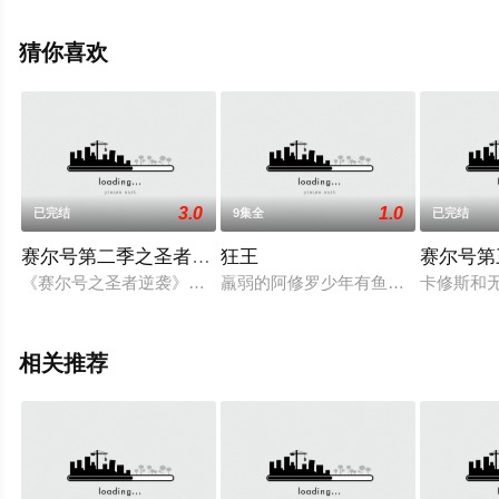
至豆瓣动漫、电视猫或剧情网等平台了解。
猜你喜欢
3.0
1.0
已完结
9集全
已完结
赛尔号第二季之圣者逆袭
狂王
赛尔号第
《赛尔号之圣者逆袭》是《赛尔号》动画片的续集。讲述的是211
羸弱的阿修罗少年有鱼目睹部落被屠
卡修斯和
相关推荐