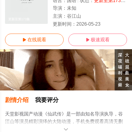
语言：
国语
状态：
更新至第173集
-
导演：
未知
主演：
谷江山
更新至第173集
更新时间：
2026-05-23
在线观看
极速观看


剧情介绍
我要评分
天堂影视国产动漫《仙武传》是一部由知名导演执导，谷
江山等演员精彩演绎的大陆动漫，手机免费观看高清无删
减完整版动漫全集就上天堂电影网，更多相关信息可移步
