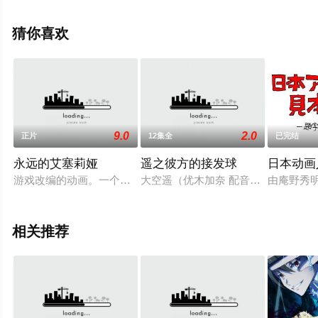
村歩等演员精彩演绎的日本动漫，大结局剧情已揭晓（已
完结），手机免费观看高清无删减完整版动漫全集就上天
猜你喜欢
堂电影网，更多相关信息可移步至豆瓣动漫、电视猫或剧
情网等平台了解。
9.0
2.0
正片
12集全
已完结
永远的艾塞莉娅
遥之彼方的接发球
日本动画
游戏改编的动画。一个把现实中的人召唤到异世界的故事。那个异
大空遥（优木加奈 配音）是一个个性
由庵野秀明
相关推荐