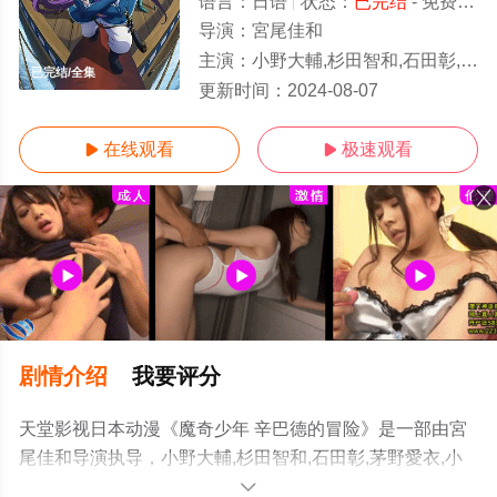
语言：
日语
状态：
已完结
- 免费在线观看
导演：
宮尾佳和
主演：
小野大輔,杉田智和,石田彰,茅野愛衣,小西克幸,日笠陽子,子安武人,東地宏樹,櫻井孝宏,藤原啓治,藤村歩
已完结/全集
更新时间：
2024-08-07
在线观看
极速观看


剧情介绍
我要评分
天堂影视日本动漫《魔奇少年 辛巴德的冒险》是一部由宮
尾佳和导演执导，小野大輔,杉田智和,石田彰,茅野愛衣,小
西克幸,日笠陽子,子安武人,東地宏樹,櫻井孝宏,藤原啓治,藤
