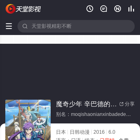






魔奇少年 辛巴德的冒险(全集)
分享

别名：moqishaonianxinbadedemaoxian
日本
日韩动漫
2016
6.0