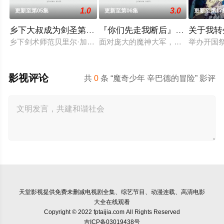
1.0
3.0
更新至第05集
更新至第06集
更新至第17
乡下大叔成为剑圣第二季
『你们先走我断后』，于是10年
关于我转
乡下剑术师范贝里尔·加德南特。如今，他作为骑士团的特别指导
面对庞大的魔神大军，为了回避全灭
举办开国
影视评论
共
0
条 “魔奇少年 辛巴德的冒险” 影评
天堂影视
提供免费未删减电视剧全集、综艺节目、动漫连载、高清电影
大全在线观看
Copyright © 2022 fptaijia.com All Rights Reserved
吉ICP备03019438号