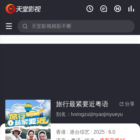






旅行最紧要近粤语
分享

别名：lvxingzuijinyaojinyueyu
香港
港台综艺
2025
6.0