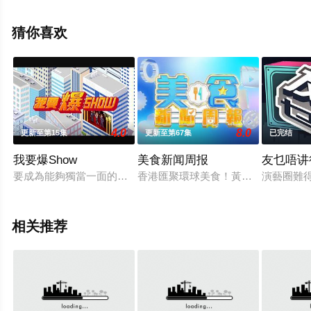
相关信息可移步至豆瓣综艺、电视猫或剧情网等平台了
解。
猜你喜欢
4.0
8.0
更新至第15集
更新至第67集
已完结
我要爆Show
美食新闻周报
友乜唔讲
要成為能夠獨當一面的巨星必先要有百般武藝，才能在芸芸演藝
香港匯聚環球美食！黃婉曼、倪嘉雯
演藝圈難
相关推荐