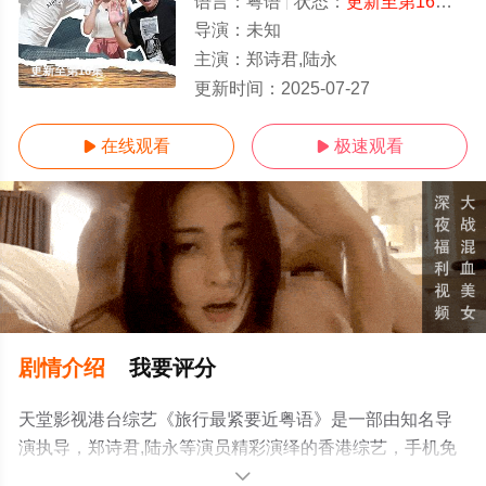
语言：
粤语
状态：
更新至第16集
- 
导演：
未知
主演：
郑诗君,陆永
更新至第16集
更新时间：
2025-07-27
在线观看
极速观看


剧情介绍
我要评分
天堂影视港台综艺《旅行最紧要近粤语》是一部由知名导
演执导，郑诗君,陆永等演员精彩演绎的香港综艺，手机免
费观看高清无删减完整版综艺节目就上天堂电影网，更多
