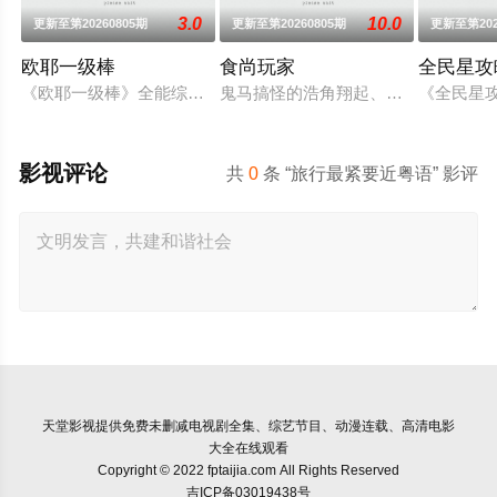
3.0
10.0
更新至第20260805期
更新至第20260805期
更新至第202
欧耶一级棒
食尚玩家
全民星攻
《欧耶一级棒》全能综艺王欧汉声(欧弟),笑点掌门人张立东,啦啦
鬼马搞怪的浩角翔起、莎莎及其他主
《全民星
影视评论
共
0
条 “旅行最紧要近粤语” 影评
天堂影视
提供免费未删减电视剧全集、综艺节目、动漫连载、高清电影
大全在线观看
Copyright © 2022 fptaijia.com All Rights Reserved
吉ICP备03019438号