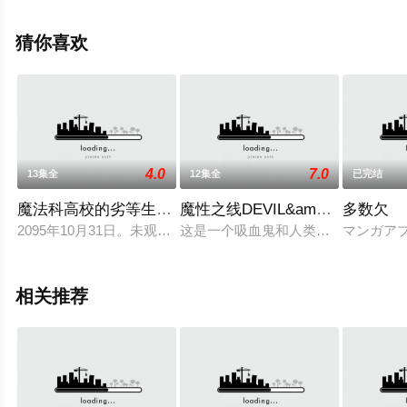
锅虫,墨不是,残月的枫影,子算,祈衍,孙九澳,小源,磊子,砂糖,
粽子,景明吉吉,月白,哒小兜,书生,今语等演员精彩演绎的大
猜你喜欢
陆动漫，手机免费观看高清无删减完整版动漫全集就上天
堂电影网，更多相关信息可移步至豆瓣动漫、电视猫或剧
情网等平台了解。
4.0
7.0
13集全
12集全
已完结
魔法科高校的劣等生 来访者篇
魔性之线DEVIL&amp;#39;SLINE
多数欠
2095年10月31日。未观测的战略级魔法，将朝鲜半岛南端的军
这是一个吸血鬼和人类共同生活的世
マンガア
相关推荐