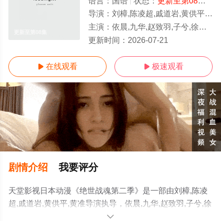
语言：
国语
状态：
更新至第08集
- 
导演：
刘樟,陈凌超,戚道岩,黄供平,黄准
主演：
依晨,九华,赵致羽,子兮,徐阿木,月半小铭,啸月,空目十一,宁冀荣,棒菜,朝闻,柳川鱼,背锅虫,墨不是,残月的枫影,子算,祈衍,孙九澳,
更新至第08集
更新时间：
2026-07-21
在线观看
极速观看


剧情介绍
我要评分
天堂影视日本动漫《绝世战魂第二季》是一部由刘樟,陈凌
超,戚道岩,黄供平,黄准导演执导，依晨,九华,赵致羽,子兮,徐
阿木,月半小铭,啸月,空目十一,宁冀荣,棒菜,朝闻,柳川鱼,背
