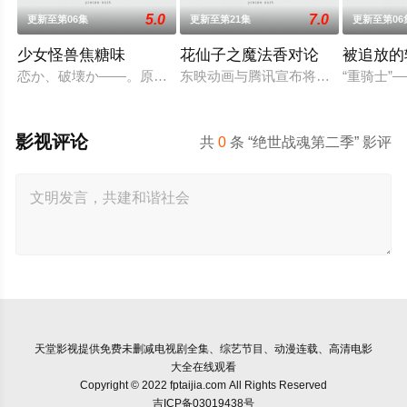
5.0
7.0
更新至第06集
更新至第21集
更新至第06
少女怪兽焦糖味
花仙子之魔法香对论
被追放的
恋か、破壊か――。原因不明の病に悩まされている女子高生・
东映动画与腾讯宣布将联手打造『花
“重骑士
影视评论
共
0
条 “绝世战魂第二季” 影评
天堂影视
提供免费未删减电视剧全集、综艺节目、动漫连载、高清电影
大全在线观看
Copyright © 2022 fptaijia.com All Rights Reserved
吉ICP备03019438号