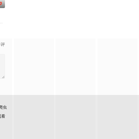
0
，他绑定“警
戏降临现实，世界规则颠覆，人类进入全民转职时代
影评
爬虫
观看