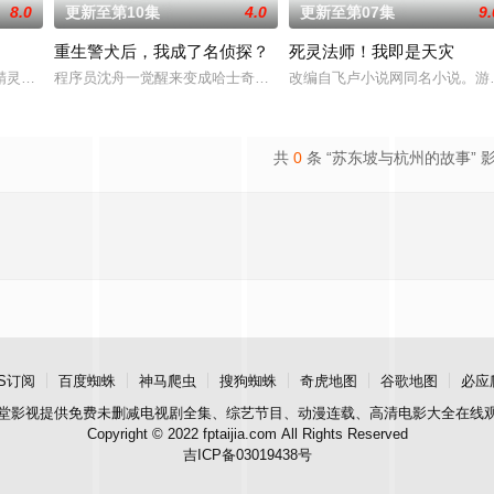
8.0
更新至第10集
4.0
更新至第07集
9.
重生警犬后，我成了名侦探？
死灵法师！我即是天灾
如潮水般吞噬大地…
精灵竟然成了关键所在！东方桃子与伙伴们一边为救治师
程序员沈舟一觉醒来变成哈士奇，还被当成警犬送进警局。为了变回人
改编自飞卢小说网同名小说。游
共
0
条 “苏东坡与杭州的故事” 
S订阅
百度蜘蛛
神马爬虫
搜狗蜘蛛
奇虎地图
谷歌地图
必应
堂影视
提供免费未删减电视剧全集、综艺节目、动漫连载、高清电影大全在线
Copyright © 2022 fptaijia.com All Rights Reserved
吉ICP备03019438号