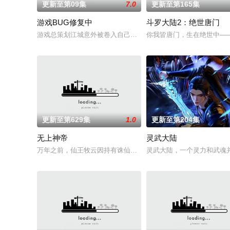
更新至第09集
7.0
更新至第165集
游戏BUG修复中
斗罗大陆2：绝世唐门
游戏总策划江城意外被卷入自己设计的《诸神黄昏》游戏世界，
你我皆唐门，生在绝世中—
更新至第629集
1.0
更新至第204集
无上神帝
灵武大陆
万年之前，仙王牧云因持有诛仙图而遭人暗算，残魂沉睡万年之
灵武大陆，一个灵力和武魂