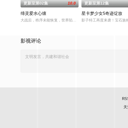
更新至第02集
10.0
更新至第12集
缔灵爱水心缠
星卡梦少女5奇迹绽放
大战后，秩序未能恢复，世界陷入混乱。混沌从深渊崛起，黑暗
影子特工再度来袭！宝石族
影视评论
RS
天