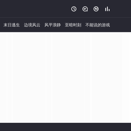




末日逃生
边境风云
风平浪静
至暗时刻
不能说的游戏