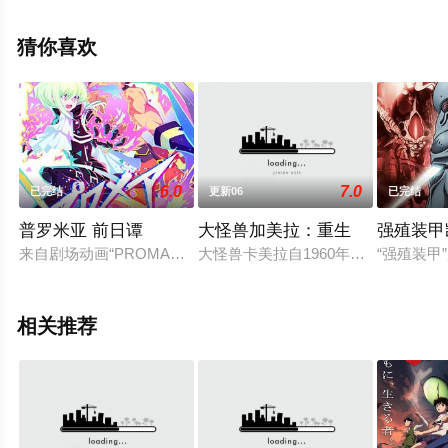
拉马,乔治·卢卡斯,特雷·帕克等演员精彩演绎的美国动漫，
手机免费观看高清无删减完整版动漫全集就上天堂电影
猜你喜欢
网，更多相关信息可移步至豆瓣动漫、电视猫或剧情网等
平台了解。
6.0
7.0
已完结
更新06
已完结
普罗米亚 前日谭
大怪兽加美拉：重生
强殖装甲
来自剧场动画“PROMARE”入场特典。第一弹(5月23日):记有序
大怪兽卡美拉自1960年代登场起，
“强殖装
相关推荐