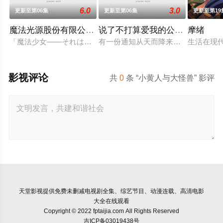
6.0
3.0
更新至第06集
更新至第06集
更新至第19
魔法光源股份有限公司第二季
说了不打算爱我的公爵继承人，
摩绪
「魔法少女――それは強くて、格好良くて、しなやかで。誰も
有一份通知从天而降来到没落贵族的
生活在现代
影视评论
共
0
条 “小黄人与大怪兽” 影评
天堂影视
提供免费未删减电视剧全集、综艺节目、动漫连载、高清电影
大全在线观看
Copyright © 2022 fptaijia.com All Rights Reserved
吉ICP备03019438号