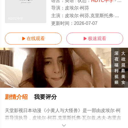
语言：
英语
状态：
HDTC中字
- 免费在线观看
导演：
皮埃尔·柯芬
主演：
皮埃尔·柯芬,克里斯托弗·瓦尔兹,杰夫·布里吉斯,艾莉森·珍妮,杰西·艾森伯格,佐伊·达奇,鲍比·莫尼汉,菲尔·拉马,乔治·卢卡斯,特雷
HDTC中字
更新时间：
2026-07-07
在线观看
极速观看


剧情介绍
我要评分
天堂影视日本动漫《小黄人与大怪兽》是一部由皮埃尔·柯
芬导演执导，皮埃尔·柯芬,克里斯托弗·瓦尔兹,杰夫·布里吉
斯,艾莉森·珍妮,杰西·艾森伯格,佐伊·达奇,鲍比·莫尼汉,菲尔·
