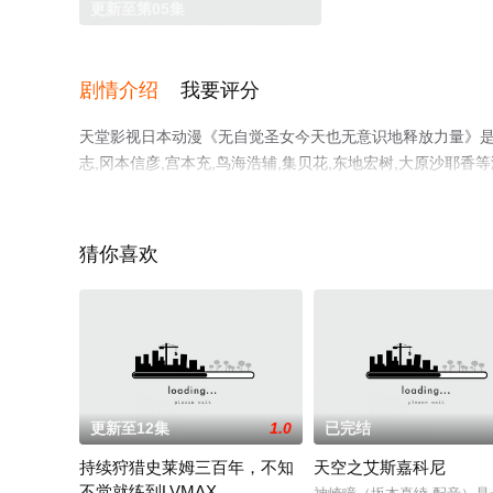
更新至第05集
剧情介绍
我要评分
天堂影视日本动漫《无自觉圣女今天也无意识地释放力量》是一
志,冈本信彦,宫本充,鸟海浩辅,集贝花,东地宏树,大原沙
堂电影网，更多相关信息可移步至豆瓣动漫、电视猫或剧情
猜你喜欢
更新至12集
1.0
已完结
持续狩猎史莱姆三百年，不知
天空之艾斯嘉科尼
不觉就练到LVMAX