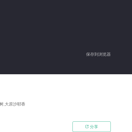
保存到浏览器
宏树,大原沙耶香
分享
