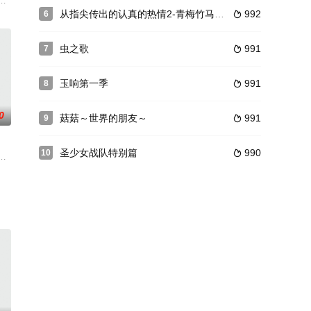
9年。
人记忆的特殊能力的少年，他们被称为“PET”
从指尖传出的认真的热情2-青梅竹马是消防员
992
6

虫之歌
991
7

玉响第一季
991
8

0
菇菇～世界的朋友～
991
9

圣少女战队特别篇
990
10

一年が経とうとしていた。由希と夾だけでなく草摩