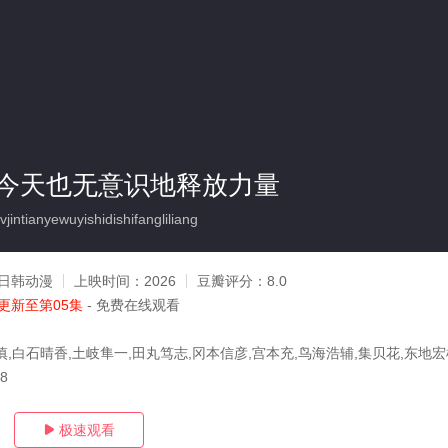
今天也无意识地释放力量
ntianyewuyishidishifangliliang
日韩动漫
上映时间：
2026
豆瓣评分：
8.0
更新至第05集
- 免费在线观看
慎,白石晴香,土岐隼一,田丸笃志,冈本信彦,宫本充,鸟海浩辅,集贝花,东地
28
极速观看
