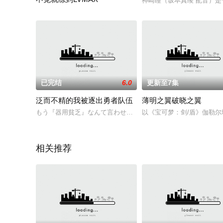
神崎瞳（坂本真绫 配音）
讲述了在过劳死后选择了以不老不死的魔女的身份在异世界转生
已完结
6.0
更新至7集
泛而不精的我被逐出勇者队伍
薄明之翼破晓之翼
もう『器用貧乏』なんて言わせない！いつか『万能者』と言わ
以《宝可梦：剑/盾》伽勒尔
相关推荐