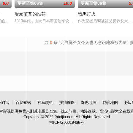
6.0
更新至第06集
10.0
更新至第06集
5.
-
岩元前辈的推荐
暗黑灯火
的故事。负责演唱片
血战尽头，毁灭的未来已隐约可见──王族特务·零番
1910年代，由大日本帝国陆军设立的学校——陆军栖凤中学。这是一
作为忍者后裔被祖父抚养长大、
共
0
条 “无自觉圣女今天也无意识地释放力量” 
S订阅
百度蜘蛛
神马爬虫
搜狗蜘蛛
奇虎地图
谷歌地图
必应
堂影视
提供免费未删减电视剧全集、综艺节目、动漫连载、高清电影大全在线
Copyright © 2022 fptaijia.com All Rights Reserved
吉ICP备03019438号