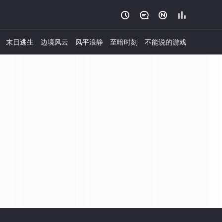




末日逃生
边境风云
风平浪静
至暗时刻
不能说的游戏