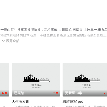
部由熨斗谷充孝导演执导，高桥李依,古川慎,白石晴香,土岐隼一,田丸
耶香等演员精彩演绎的日本动漫，手机免费观看高清无删减完整版动漫全集就上
展开全部
网等平台了解。

6.0
已完结
1.0
更新至13集
7.
天生兔女郎
思维覆写 pet