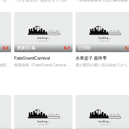
是一位平凡的十五岁高中女孩，她喜欢着田径队的学长天
《天生兔女郎》由佐野タカシ的同名漫画改编的OVA动画，出品于199
一群拥有能够潜入他人脑内操纵别
的主人公，为了生活
6.0
更新至1集
6.0
已完结
5.
FateGrandCarnival
水果篮子 最终季
れる探索者になって
地区为舞台的原创网络动画《薄明之翼》将于2020
电视动画《Fate/Grand Carnival》改编自同名手机游戏《Fa
透が紫呉の家に住み始めてから