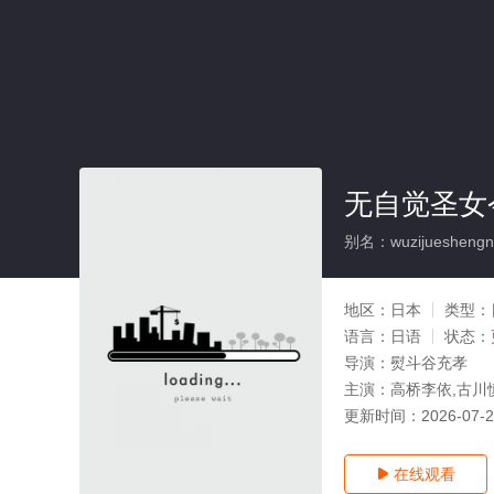
无自觉圣女
别名：wuzijueshengnvji
地区：
日本
类型：
语言：
日语
状态：
导演：
熨斗谷充孝
主演：
高桥李依,古川
更新时间：
2026-07-
在线观看
