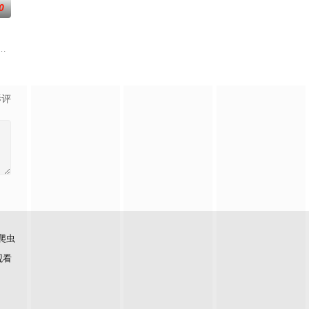
0
个为获取可
拥有与动物对话能力的高中生·我妻二郎，某日在森
影评
爬虫
观看