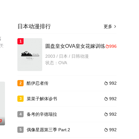
日本动漫排行
更多

笃
1
天
圆盘皇女OVA皇女花嫁训练
996

2003 / 日本 / 日韩动漫
状态：OVA
酷伊忍者传
992
2

菜菜子解体诊书
992
3

备考的辛德瑞拉
992
4

0
偶像星愿第三季 Part.2
992
5
