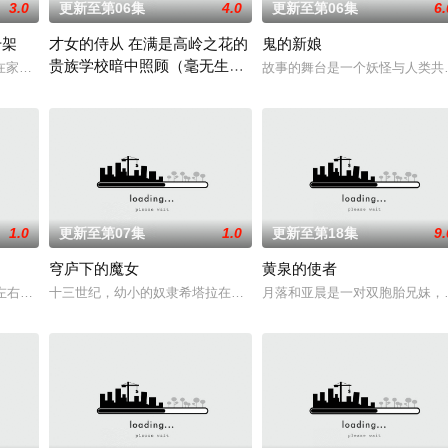
3.0
更新至第06集
4.0
更新至第06集
6.
干架
才女的侍从 在满是高岭之花的
鬼的新娘
贵族学校暗中照顾（毫无生活
的真
在家沉迷游戏度日，实际上却在某个不为人知的世界曾担
故事的舞台是一个妖怪与人类共
自理能力的）学院第一大小姐
满是高岭之花的贵族学校，学院的第一大小姐竟然毫无生活自理能力
1.0
更新至第07集
1.0
更新至第18集
9.
～
穹庐下的魔女
黄泉的使者
代左右的日本，正值高度经济成长期，当时马戏团作为主
十三世纪，幼小的奴隶希塔拉在伊朗东部城市图斯被奴隶商委托给一
月落和亚晨是一对双胞胎兄妹，
灭。人类与这些