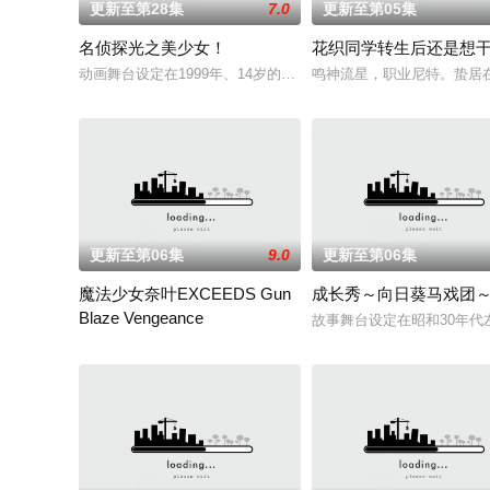
更新至第28集
7.0
更新至第05集
名侦探光之美少女！
花织同学转生后还是想
动画舞台设定在1999年、14岁的明智安娜从2027年穿越回1999年
鸣神流星，职业尼特。蛰居
更新至第06集
9.0
更新至第06集
魔法少女奈叶EXCEEDS Gun
成长秀～向日葵马戏团
Blaze Vengeance
故事舞台设定在昭和30年
30年前，未知的“侵略性外来生物”突然出现，世界曾一度濒临毁