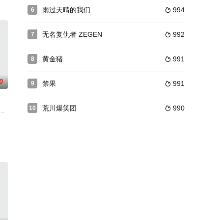
寺某间公寓中发
雨过天晴的我们
994
6

クと、ファンの域を超えて彼らに恋愛感情を抱く女
无名复仇者 ZEGEN
992
7

黄金猪
991
8

0
禁果
991
9

荒川爆笑团
990
10

死的夜晚》，该剧由村尾嘉昭(《非自然死亡》)
子,时间线为