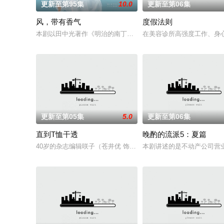
更新至第95集
10.0
更新至第06集
风，带有香气
度假法则
本剧以田中光著作《明治的南丁格尔 大关和物语》为原案，取材
在美容诊所高强度工作、身
更新至第05集
5.0
更新至第06集
直到T恤干透
晚酌的流派5：夏篇
40岁的杂志编辑咲子（苍井优 饰）原本深信自己拥有美满的婚姻
本剧讲述的是不动产公司营业