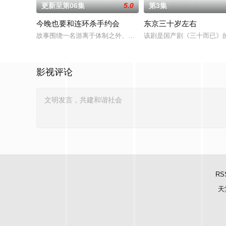
更新至第06集
5.0
第3集
今晚也要和连环杀手约会
东京三十岁左右
故事围绕一名游离于体制之外、孤傲冷峻的“独狼”刑警，与一位拥
该剧是国产剧《三十而已》
影视评论
RS
天