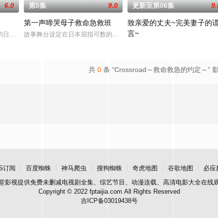
6.0
第5集
9.0
更新至第06集
9.
第一声啼哭母子救命急救班
致亲爱的丈夫~完美妻子的
言~
有特异功能的神
的日本翻拍版。故事讲述曾从外地来到憧憬的东京的三位
故事舞台设定在日本屈指可数的顶级豪华医院“圣菲奥娜医院”。少子
聚焦于一对结婚10年、在外人
共
0
条 “Crossroad～救命救急的约定～” 
S订阅
百度蜘蛛
神马爬虫
搜狗蜘蛛
奇虎地图
谷歌地图
必应
堂影视
提供免费未删减电视剧全集、综艺节目、动漫连载、高清电影大全在线
Copyright © 2022 fptaijia.com All Rights Reserved
吉ICP备03019438号