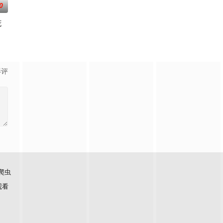
0
谎
化、医生短缺
眼中完美无瑕的恩爱夫妻。丈夫是节目的王牌主持，
影评
爬虫
观看