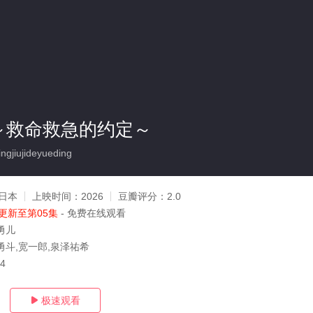
oad～救命救急的约定～
gjiujideyueding
日本
上映时间：
2026
豆瓣评分：
2.0
更新至第05集
- 免费在线观看
勇儿
勇斗,宽一郎,泉泽祐希
04
极速观看
