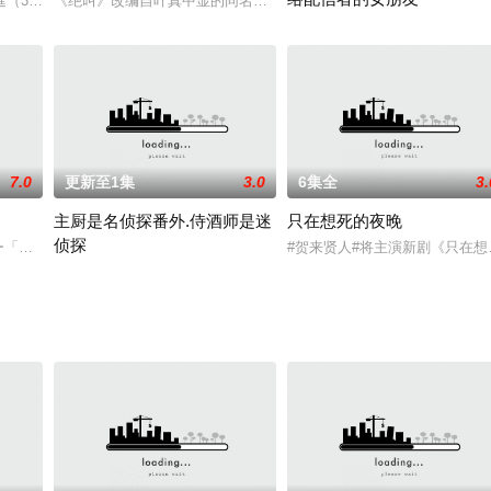
進（38）は、ある日突然、人気急上昇中の若手女流作
《绝叫》改编自叶真中显的同名小说，故事的开头警方于东京的国分
保险金杀人案逮捕
動画配信者グループ・コズミッ
7.0
更新至1集
3.0
6集全
3.
主厨是名侦探番外.侍酒师是迷
只在想死的夜晚
侦探
女性杂志连载企划委
ーリー「恋の切れ目がおカネのはじまり？」では、純
#贺来贤人#将主演新剧《只在想
『シェフは名探偵』,《主厨是名侦探》的衍生剧。主人公是侍酒师金