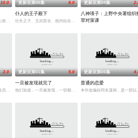
10.0
更新至第06集
8.0
更新至第04集
2.
仆人的王子殿下
八神瑛子：上野中央署组织
罪对策课
自日本首位专业女
心俱疲的星野绿（桥本环奈 饰），因诊所突然倒闭而失
社长之子、文武双全、校内站在金字塔顶端的五藤直也（小川饰），
改编自深町秋生的超人气警察小
2.0
更新至第01集
5.0
更新至第06集
4.
一旦被发现就完了
普通的恋爱
，但在卷入一场
员伊泽美幸（栗山千明 饰）围绕“如何在一天结束时
他们知道，一旦被发现，一切都会结束。一对高中情侣努力守护他们
本作改编自同名漫画，是一部以