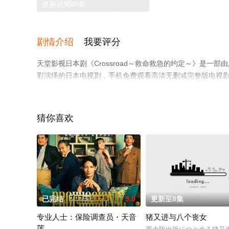
更新至第05集
剧情介绍
我要评分
天堂影视日本剧《Crossroad～救命救急的约定～》是一部
彩演绎的日本电视剧，手机免费观看高清无删减完整版电视
等平台了解。
猜你喜欢
已完结
5.0
更新至8集
专业人士：保险调查员・天音
猪又进与八个丧女
莲