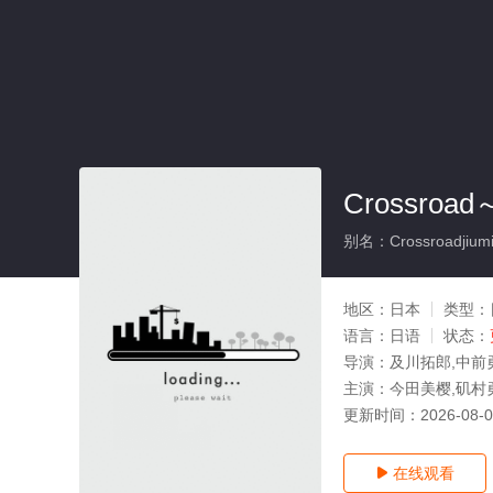
Crossr
别名：Crossroadjiumin
地区：
日本
类型：
语言：
日语
状态：
导演：
及川拓郎,中前
主演：
今田美樱,矶村
更新时间：
2026-08-
在线观看
