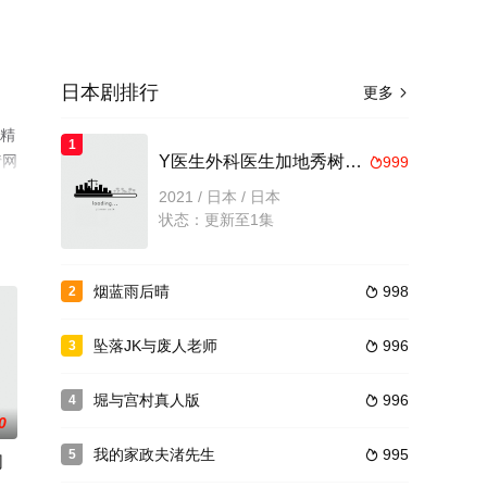
日本剧排行
更多

员精
1
情网
Y医生外科医生加地秀树第六季
999

2021 / 日本 / 日本
状态：更新至1集
烟蓝雨后晴
998
2

坠落JK与废人老师
996
3

堀与宫村真人版
996
4

0
我的家政夫渚先生
995
5

网