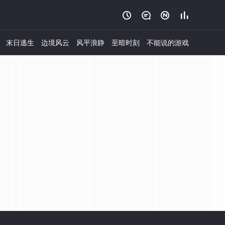




末日逃生
边境风云
风平浪静
至暗时刻
不能说的游戏