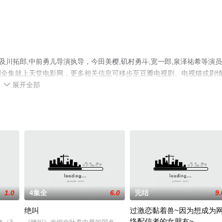
由及川拓郎,中前勇儿导演执导，今田美樱,矶村勇斗,宽一郎,泉泽祐希等演
剧全集就上天堂电影网，更多相关信息可移步至豆瓣电视剧、电视猫或剧
展开全部

1.0
4集全
6.0
完结
9.
绝叫
过激恋黏着兽~因为想成为
络配信者的女朋友~