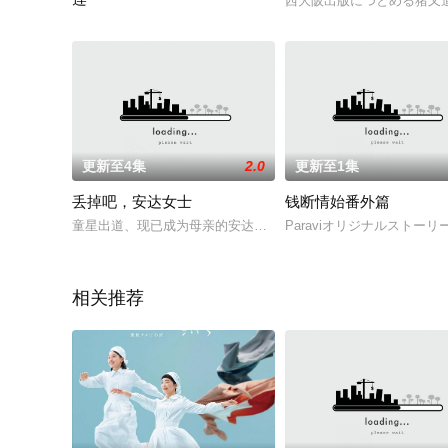
西大阪出版につとめる猪又
天音莲（玉木宏 饰）曾是警视厅搜查一课的敏锐刑警，却因一起
更新至4集
2.0
更新至1集
丢掉吧，安达女士
钱断情始番外篇
童星出道、现已成为母亲的安达佑实将饰演她本人，剧中以收到
Paraviオリジナルスト
相关推荐