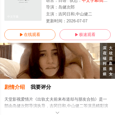
语言：
日语
状态：
中文字幕/高清
- 
导演：
岛健次郎
主演：
吉冈日和,中山健二
中文字幕
更新时间：
2026-07-07
在线观看
极速观看


剧情介绍
我要评分
天堂影视爱情片《出轨丈夫前来布道却与朋友合拍》是一
部由岛健次郎导演执导，吉冈日和,中山健二等演员精彩演
绎的日本电影，手机免费观看高清无删减完整版电影就上
