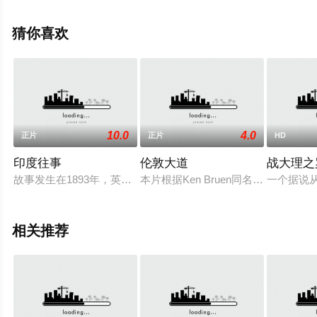
天堂电影网，更多相关信息可移步至豆瓣电影、电视猫或
剧情网等平台了解。
猜你喜欢
10.0
4.0
正片
正片
HD
印度往事
伦敦大道
战大理之
故事发生在1893年，英国军队入侵印度，驻扎在一个干旱连连的
本片根据Ken Bruen同名小说改编
一个据说从
相关推荐