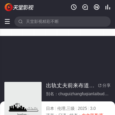






出轨丈夫前来布道却与朋友合拍
分享

别名：chuguizhangfuqianlaibudaoqueyupengyouhepai
日本
伦理,三级
2025
3.0