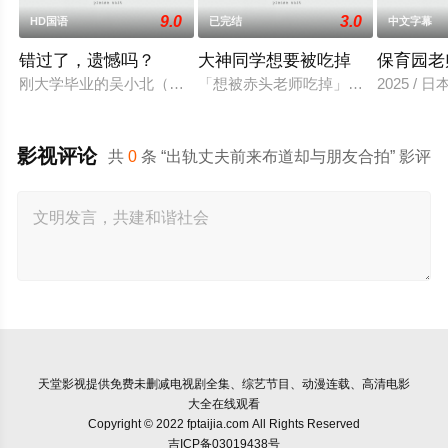
9.0
3.0
HD国语
已完结
中文字幕
错过了，遗憾吗？
大神同学想要被吃掉
保育园老
刚大学毕业的吴小北（庄达菲 饰）被初恋男友李天昊（周澄奧 
「想被赤头老师吃掉」被大街小巷中
2025 / 
影视评论
共
0
条 “出轨丈夫前来布道却与朋友合拍” 影评
天堂影视
提供免费未删减电视剧全集、综艺节目、动漫连载、高清电影
大全在线观看
Copyright © 2022 fptaijia.com All Rights Reserved
吉ICP备03019438号