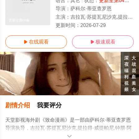
语言：
其它
状态：
更新至第04集
- 
导演：
萨科尔·蒂亚查罗恩
主演：
吉拉瓦·苏提瓦尼沙克,提拉得·威提帕尼,钟朋·阿卢迪吉朋
更新至第04集
更新时间：
2026-07-29
在线观看
极速观看


剧情介绍
我要评分
天堂影视海外剧《致命漫画》是一部由萨科尔·蒂亚查罗恩
导演执导，吉拉瓦·苏提瓦尼沙克,提拉得·威提帕尼,钟朋·阿
卢迪吉朋等演员精彩演绎的泰国电视剧，手机免费观看高
