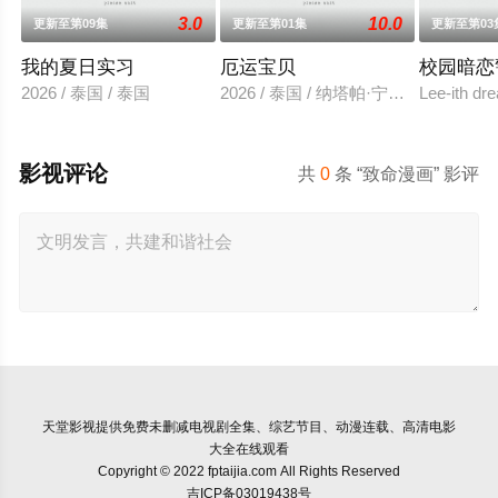
3.0
10.0
更新至第09集
更新至第01集
更新至第03
我的夏日实习
厄运宝贝
校园暗恋
2026 / 泰国 / 泰国
2026 / 泰国 / 纳塔帕·宁吉拉瓦,Tupthon
Lee-ith dr
影视评论
共
0
条 “致命漫画” 影评
天堂影视
提供免费未删减电视剧全集、综艺节目、动漫连载、高清电影
大全在线观看
Copyright © 2022 fptaijia.com All Rights Reserved
吉ICP备03019438号