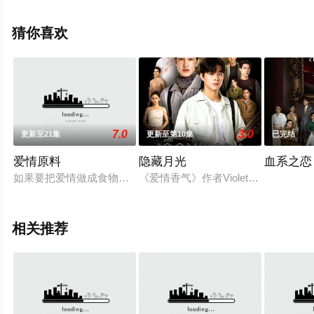
清无删减完整版电视剧全集就上天堂电影网，更多相关信
息可移步至豆瓣电视剧、电视猫或剧情网等平台了解。
猜你喜欢
7.0
3.0
更新至21集
更新至第10集
已完结
爱情原料
隐藏月光
血系之恋
如果要把爱情做成食物你想用什么原料来烹饪了？温柔、宠溺、
《爱情香气》作者Violet Rain另一
相关推荐