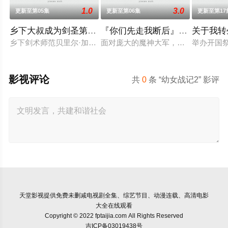
1.0
3.0
更新至第05集
更新至第06集
更新至第17
乡下大叔成为剑圣第二季
『你们先走我断后』，于是10年
关于我转
乡下剑术师范贝里尔·加德南特。如今，他作为骑士团的特别指导
面对庞大的魔神大军，为了回避全灭
举办开国
影视评论
共
0
条 “幼女战记2” 影评
天堂影视
提供免费未删减电视剧全集、综艺节目、动漫连载、高清电影
大全在线观看
Copyright © 2022 fptaijia.com All Rights Reserved
吉ICP备03019438号