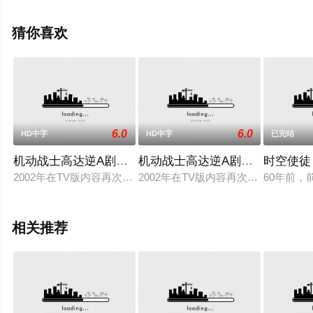
豆瓣动漫、电视猫或剧情网等平台了解。
猜你喜欢
6.0
6.0
HD中字
HD中字
已完结
机动战士高达逆A剧场版Ⅰ：地球光
机动战士高达逆A剧场版Ⅱ：月光
时空使徒
2002年在TV版内容再次编集的基础上，上映的两部∀高达的动画
2002年在TV版内容再次编集的基础
60年前，
相关推荐