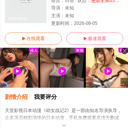
语言：
日语
状态：
更新至第05集
- 
导演：
未知
主演：
未知
更新至第05集
更新时间：
2026-08-05
在线观看
极速观看


剧情介绍
我要评分
天堂影视日本动漫《幼女战记2》是一部由知名导演执导，
众多演员精彩演绎的日本动漫，手机免费观看高清无删减
完整版动漫全集就上天堂电影网，更多相关信息可移步至
