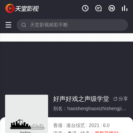






好声好戏之声级学堂
分享

别名：haoshenghaoxizhishengjixuetang
香港
港台综艺
2021
6.0