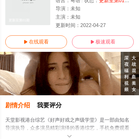
语言：
粤语
状态：
更新至第01期
- 
导演：
未知
主演：
未知
更新至第01期
更新时间：
2022-04-27
在线观看
极速观看


剧情介绍
我要评分
天堂影视港台综艺《好声好戏之声级学堂》是一部由知名
导演执导，众多演员精彩演绎的香港综艺，手机免费观看
高清无删减完整版综艺节目就上天堂电影网，更多相关信
