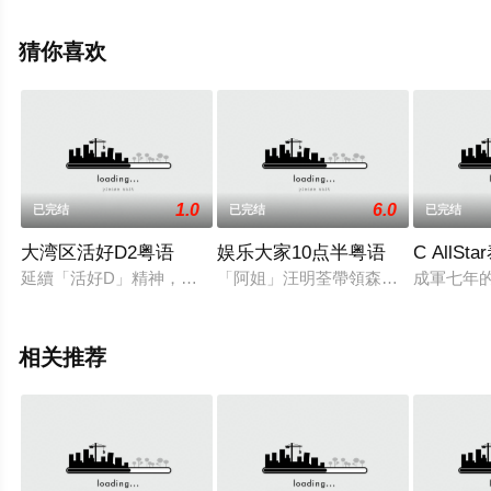
息可移步至豆瓣综艺、电视猫或剧情网等平台了解。
猜你喜欢
1.0
6.0
已完结
已完结
已完结
大湾区活好D2粤语
娱乐大家10点半粤语
C AllS
延續「活好D」精神，尋找大灣區生活更多可能性。陸浩明、陳
「阿姐」汪明荃帶領森美、余德丞、
成軍七年的
相关推荐