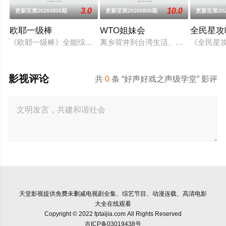
3.0
10.0
更新至第20260806期
更新至第20260806期
更新至第202
欧耶一级棒
WTO姐妹会
全民星攻
《欧耶一级棒》全能综艺王欧汉声(欧弟),笑点掌门人张立东,啦啦
离乡背井到台湾生活、读书，每个台
《全民星
影视评论
共
0
条 “好声好戏之声级学堂” 影评
天堂影视
提供免费未删减电视剧全集、综艺节目、动漫连载、高清电影
大全在线观看
Copyright © 2022 fptaijia.com All Rights Reserved
吉ICP备03019438号