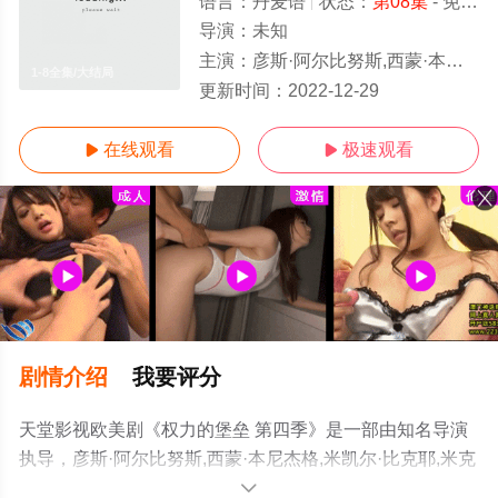
语言：
丹麦语
状态：
第08集
- 免费在线观看
导演：
未知
主演：
彦斯·阿尔比努斯,西蒙·本尼杰格,米凯尔·比克耶,米克尔·福尔斯加德,Svend,Hardenberg,莫滕·基尔斯果,西瑟·巴比特·科
1-8全集/大结局
更新时间：
2022-12-29
在线观看
极速观看


剧情介绍
我要评分
天堂影视欧美剧《权力的堡垒 第四季》是一部由知名导演
执导，彦斯·阿尔比努斯,西蒙·本尼杰格,米凯尔·比克耶,米克
尔·福尔斯加德,Svend,Hardenberg,莫滕·基尔斯果,西瑟·巴
