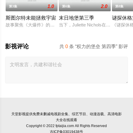
1.0
2.0
第3集
第6集
第8集
斯图尔特未能拯救宇宙
末日地堡第三季
谜探休格
故事聚焦《大爆炸》的漫画书老板斯图尔特·布鲁姆，他弄坏了一
当下，Juliette Nichols在被迫接
《谜探休
影视评论
共
0
条 “权力的堡垒 第四季” 影评
天堂影视
提供免费未删减电视剧全集、综艺节目、动漫连载、高清电影
大全在线观看
Copyright © 2022 fptaijia.com All Rights Reserved
吉ICP备03019438号