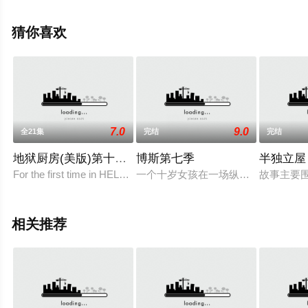
比特·科努德森,Lars,Knutzon,Angunnguaq,Larsen,索伦·莫
灵,拉斯·米克尔森,马格努斯·米兰,彼得·米金
猜你喜欢
特,Laura,Allen,Müller,西涅·埃格霍尔姆·奥尔
森,Nivi,Pedersen,达伦·佩蒂,厄兹勒姆等演员精彩演绎的丹
麦电视剧，大结局剧情已揭晓（1-8全集），手机免费观看
高清无删减完整版电视剧全集就上天堂电影网，更多相关
信息可移步至豆瓣电视剧、电视猫或剧情网等平台了解。
7.0
9.0
全21集
完结
完结
地狱厨房(美版)第十一季
博斯第七季
半独立屋
For the first time in HELL&#39;S
一个十岁女孩在一场纵火火灾中丧生
故事主要围
相关推荐