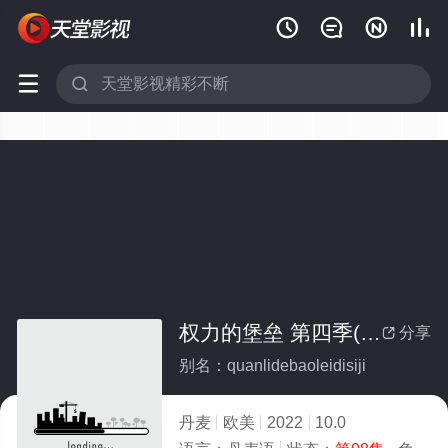






权力的堡垒 第四季(全集)
分享

别名：quanlidebaoleidisiji
丹麦
欧美
2022
10.0