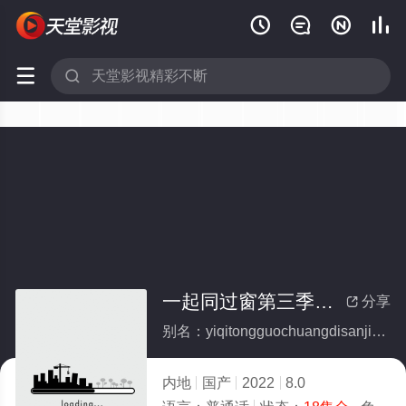






一起同过窗第三季番外篇(全集)
分享

别名：yiqitongguochuangdisanjifanwaipian
内地
国产
2022
8.0