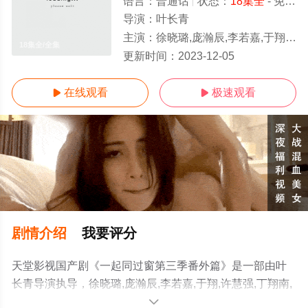
语言：
普通话
状态：
18集全
- 免费在线观看
导演：
叶长青
主演：
徐晓璐,庞瀚辰,李若嘉,于翔,许慧强,丁翔南,应岱臻,慈婉彤,李川
18集全/全集
更新时间：
2023-12-05
在线观看
极速观看


剧情介绍
我要评分
天堂影视国产剧《一起同过窗第三季番外篇》是一部由叶
长青导演执导，徐晓璐,庞瀚辰,李若嘉,于翔,许慧强,丁翔南,
应岱臻,慈婉彤,李川等演员精彩演绎的内地电视剧，大结局
