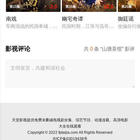
2.0
10.0
第13集
第15集
第20集
南戏
幽宅奇谭
御廷谣
军阀混战的民国奉城，玉佛头离奇失窃，戏班主横尸戏台，将冷
民国时期，江淮与迅哥组成说书班子，
改编自行
影视评论
共
0
条 “山塘茶馆” 影评
天堂影视
提供免费未删减电视剧全集、综艺节目、动漫连载、高清电影
大全在线观看
Copyright © 2022 fptaijia.com All Rights Reserved
吉ICP备03019438号