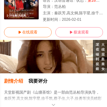
语言：
汉语普通话
状态：
第16集已完结
导演：
范丛柏
主演：
秦跃芳,高文炯,陈宇星,徐千凯,蔡子佳,六子,徐勇
1-16全集/大结局
更新时间：
2026-02-01
在线观看
极速观看


剧情介绍
我要评分
天堂影视国产剧《山塘茶馆》是一部由范丛柏导演执导，
秦跃芳,高文炯,陈宇星,徐千凯,蔡子佳,六子,徐勇等演员精彩
演绎的中国大陆电视剧，大结局剧情已揭晓（1-16全
