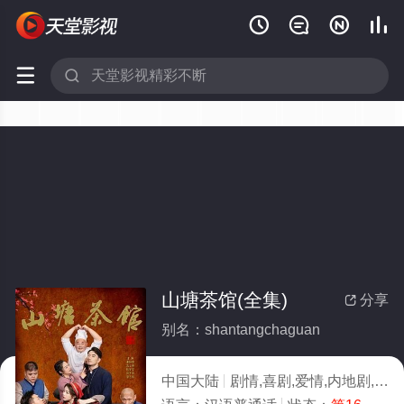






山塘茶馆(全集)
分享

别名：shantangchaguan
中国大陆
剧情,喜剧,爱情,内地剧,内地