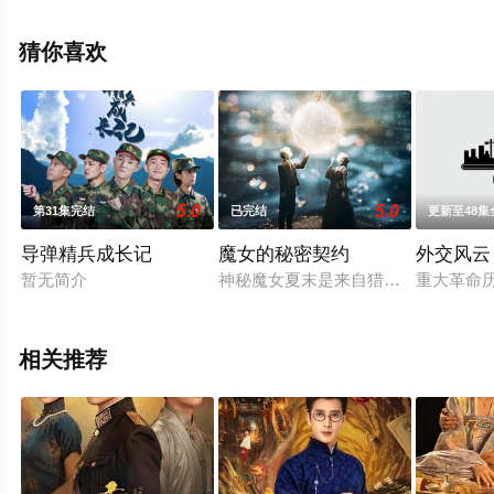
集），手机免费观看高清无删减完整版电视剧全集就上天
堂电影网，更多相关信息可移步至豆瓣电视剧、电视猫或
猜你喜欢
剧情网等平台了解。
5.0
5.0
第31集完结
已完结
更新至48集
导弹精兵成长记
魔女的秘密契约
外交风云
暂无简介
神秘魔女夏末是来自猎户星的外星人
重大革命
相关推荐