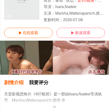
语言：
泰语
状态：
正片/高清
- 免费在线观看
导演：
Isara,Nadee
主演：
Marsha,Wattanapanich,彼得·奈特,Paramej,Noiam,Paramej,Noiam,乔纳森·萨姆森,Jonat
正片
更新时间：
2026-07-06
在线观看
极速观看


剧情介绍
我要评分
天堂影视恐怖片《407航班》是一部由Isara,Nadee导演执
导，Marsha,Wattanapanich,彼得·奈
特,Paramej,Noiam,Paramej,Noiam,乔纳森·萨姆
