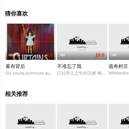
森,Jonathan,Samson,Sisangian,Sihalath,Namo,Tongkumnerd
等演员精彩演绎的泰国电影，手机免费观看高清无删减完
猜你喜欢
整版电影就上天堂电影网，更多相关信息可移步至豆瓣电
影、电视猫或剧情网等平台了解。
3.0
10.0
HD中字
HD
HD
幕布背后
不准忘了我
诡奇村庄
Six young actresses auditioning for a
已过而立之年的汉娜·梅滕（米娜·唐德 Mi
Withherfri
相关推荐