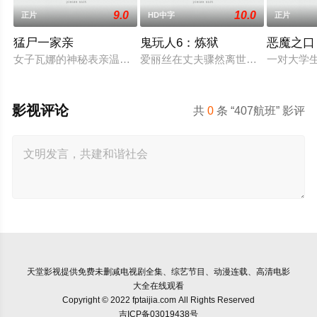
9.0
10.0
正片
HD中字
正片
猛尸一家亲
鬼玩人6：炼狱
恶魔之口
女子瓦娜的神秘表亲温思罗普突然仓皇登门，身后还跟着一个来
爱丽丝在丈夫骤然离世后深陷悲痛，
一对大学
影视评论
共
0
条 “407航班” 影评
天堂影视
提供免费未删减电视剧全集、综艺节目、动漫连载、高清电影
大全在线观看
Copyright © 2022 fptaijia.com All Rights Reserved
吉ICP备03019438号