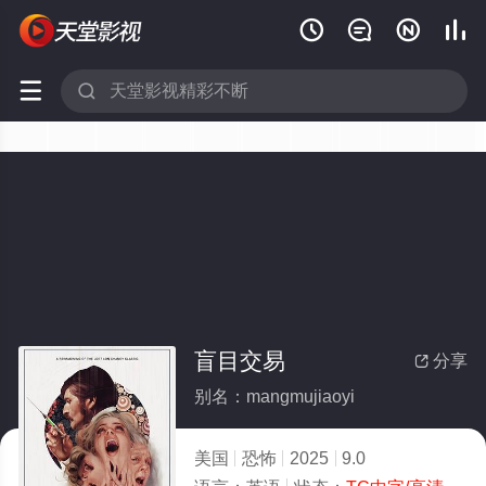






盲目交易
分享

别名：mangmujiaoyi
美国
恐怖
2025
9.0