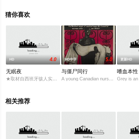
等演员精彩演绎的美国电影，手机免费观看高清无删减完
整版电影就上天堂电影网，更多相关信息可移步至豆瓣电
猜你喜欢
影、电视猫或剧情网等平台了解。
4.0
5.0
HD
HD中字
更新HD
无眠夜
与僵尸同行
嗜血本性
★取材自西班牙骇人实验新闻。 ★打破西语系鬼片票房纪录。 「
A young Canadian nurse (Betsy) com
Grey is an
相关推荐