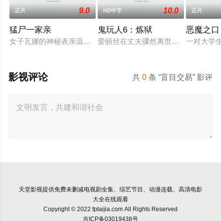
9.0
10.0
正片
HD中字
正片
猛尸一家亲
鬼玩人6：炼狱
恶魔之口
女子瓦娜的神秘表亲温思罗普突然仓皇登门，身后还跟着一个来
爱丽丝在丈夫骤然离世后深陷悲痛，
一对大学
影视评论
共
0
条 “盲目交易” 影评
天堂影视
提供免费未删减电视剧全集、综艺节目、动漫连载、高清电影
大全在线观看
Copyright © 2022 fptaijia.com All Rights Reserved
吉ICP备03019438号