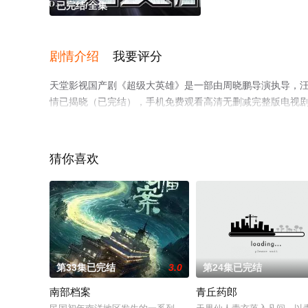
已完结/全集
剧情介绍
我要评分
天堂影视国产剧《超级大英雄》是一部由周晓鹏导演执导，汪东
情已揭晓（已完结），手机免费观看高清无删减完整版电视
等平台了解。
猜你喜欢
第33集已完结
3.0
第24集已完结
南部档案
青丘药郎