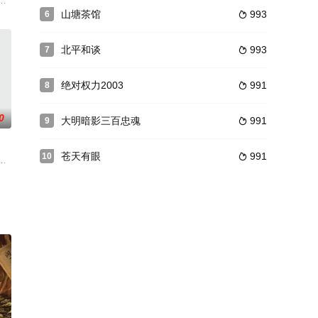
困境的沪漂女
七十三口人凭空消失，现场只留七道血指印。七年后
山塘茶馆
993
6

北平和谈
993
7

绝对权力2003
991
8

0
大明暗影三百忠魂
991
9

苍天有眼
991
10

的调查处处受阻
男配炮灰他爹，开局就是天命之子上门退婚。可我是