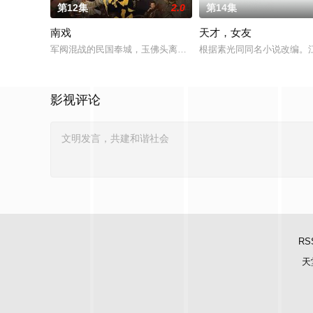
第12集
2.0
第14集
南戏
天才，女友
军阀混战的民国奉城，玉佛头离奇失窃，戏班主横尸戏台，将冷
根据素光同同名小说改编。
影视评论
RS
天