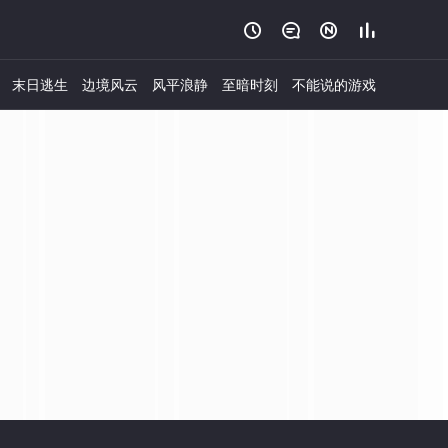




末日逃生
边境风云
风平浪静
至暗时刻
不能说的游戏