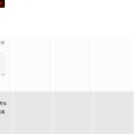
0
强联手，携手
辉，大平王朝有史以来个以女子进士科三元及第入翰
影评
爬虫
观看