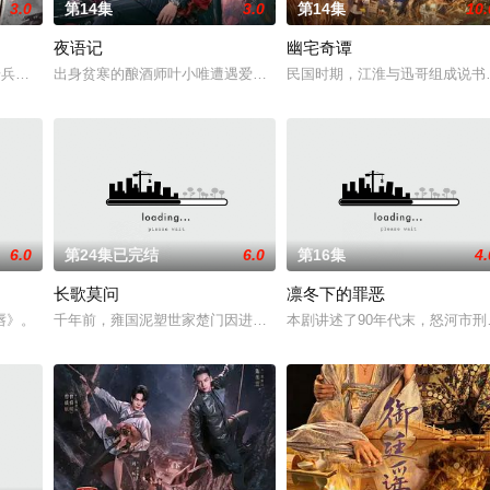
3.0
第14集
3.0
第14集
10.
夜语记
幽宅奇谭
被父母忽视，在艰
步兵学院联合举办的小型军事演习中，郭子剑因不满演
出身贫寒的酿酒师叶小唯遭遇爱人程桉、恩师林晚媚的双重背叛。她
民国时期，江淮与迅哥组成说书
6.0
第24集已完结
6.0
第16集
4.
长歌莫问
凛冬下的罪恶
午战争后，国家蒙羞
唇》。
千年前，雍国泥塑世家楚门因进贡的“十二生肖”离奇流血炸裂，惨遭
本剧讲述了90年代末，怒河市刑