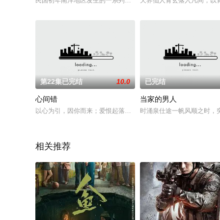
民国初年南洋地区发生的一系列诡异事件。故事以张海盐和张海
天界仙人青玄落入凡间，以青
第22集已完结
10.0
已完结
心间错
当家的男人
以心为引，因你而来；爱恨起落，皆由心生。一段人妖牵绊，百
时涌泉仕途一帆风顺之时，
相关推荐