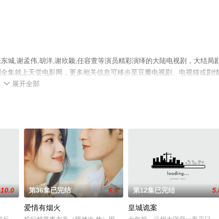
城,谢孟伟,胡洋,谢欣颖,任容萱等演员精彩演绎的大陆电视剧，大结局
剧全集就上天堂电影网，更多相关信息可移步至豆瓣电视剧、电视猫或剧
展开全部

10.0
第36集已完结
6.0
第12集已完结
5.
爱情有烟火
皇城诡案