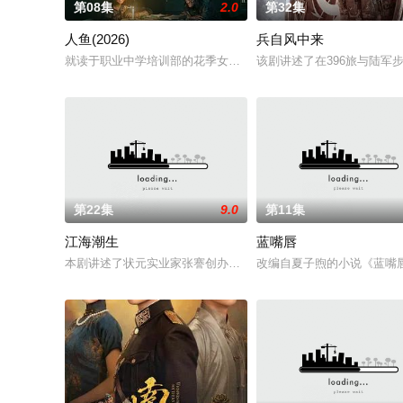
第08集
2.0
第32集
人鱼(2026)
兵自风中来
就读于职业中学培训部的花季女生苏琳（黄杨钿甜 饰），虽自小
该剧讲述了在396旅与陆军
第22集
9.0
第11集
江海潮生
蓝嘴唇
本剧讲述了状元实业家张謇创办大生企业，实业报国的故事。甲
改编自夏子煦的小说《蓝嘴