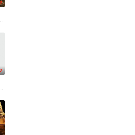
0
从恨意中涅槃重
班子，偶遇“白天人住屋，晚上鬼占房”的阴阳宅，
0
满门流放，楚
侦支队在无普及监控、无DNA鉴定技术的支持下