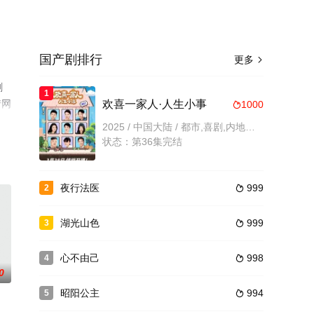
国产剧排行
更多

剧
1
情网
欢喜一家人·人生小事
1000

2025 / 中国大陆 / 都市,喜剧,内地剧,内地
状态：第36集完结
夜行法医
999
2

湖光山色
999
3

心不由己
998
4

0
昭阳公主
994
5
