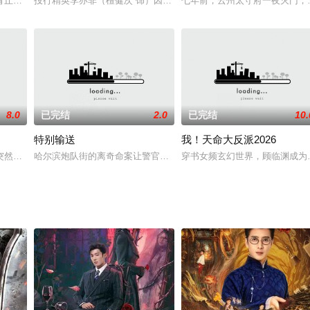
虾两位南部档案馆的
丘狐仙之身修行，背负着神秘法器"虹&q
投行精英李亦非（檀健次 饰）因投资失利，意外与身陷失恋失业双重
七年前，云州太守府一夜灭门，
8.0
已完结
2.0
已完结
10.
特别输送
我！天命大反派2026
年错付纠缠。一心分
突然决定停薪留职三年，回全国贫困县的特困村做当家人
哈尔滨炮队街的离奇命案让警官冯剑白卷入了一系列神秘事件中。他
穿书女频玄幻世界，顾临渊成为