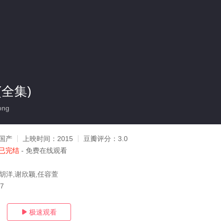
全集)
ong
国产
上映时间：
2015
豆瓣评分：
3.0
已完结
- 免费在线观看
,胡洋,谢欣颖,任容萱
07
极速观看
