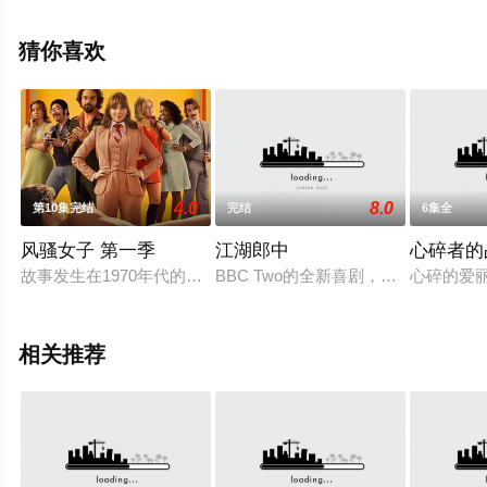
恩·古恩,迈克尔·鲁克,内森·菲利安,大卫·丹曼,塞尔吉奥·杜克,
小德里克·古德曼,多里安·金吉,恩胡特·黎,阿妮萨·马特洛克,
猜你喜欢
蒂姆·麦道斯,伊莎贝拉·莫塞德,布蕾·诺艾尔,索尔·罗德里格
斯,泰勒·圣克莱尔,布兰登·斯坦利等演员精彩演绎的美国电
视剧，大结局剧情已揭晓（已完结），手机免费观看高清
无删减完整版电视剧全集就上天堂电影网，更多相关信息
可移步至豆瓣电视剧、电视猫或剧情网等平台了解。
4.0
8.0
第10集完结
完结
6集全
风骚女子 第一季
江湖郎中
心碎者的
故事发生在1970年代的洛杉矶，Joyce 是一名非常认真的年轻女
BBC Two的全新喜剧，以维多利亚
心碎的爱
相关推荐