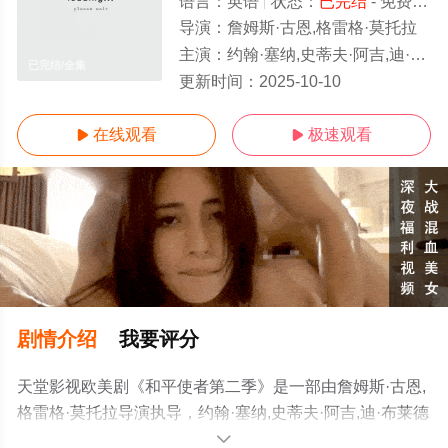
语言：
英语
状态：
已完结
- 免费在线观看
导演：
詹姆斯·古恩,格雷格·莫托拉
主演：
约翰·塞纳,史蒂夫·阿吉,迪·布莱德利·贝克,丹妮尔·布鲁克斯,詹尼佛·霍兰德,弗兰克·格里罗,肖恩·古恩,迈克尔·鲁克,内森·菲利安,
已完结/全集
更新时间：
2025-10-10
在线观看
极速观看


剧情介绍
我要评分
天堂影视欧美剧《和平使者第二季》是一部由詹姆斯·古恩,
格雷格·莫托拉导演执导，约翰·塞纳,史蒂夫·阿吉,迪·布莱德
利·贝克,丹妮尔·布鲁克斯,詹尼佛·霍兰德,弗兰克·格里罗,肖
