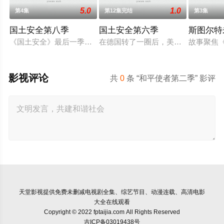
5.0
1.0
第4集
第12集完结
第3集
国土安全第八季
国土安全第六季
斯图尔特
《国土安全》最后一季开播延迟。第8季本来已宣布今年6月开播
在德国转了一圈后，美剧《国土安全
故事聚焦
影视评论
共
0
条 “和平使者第二季” 影评
天堂影视
提供免费未删减电视剧全集、综艺节目、动漫连载、高清电影
大全在线观看
Copyright © 2022 fptaijia.com All Rights Reserved
吉ICP备03019438号