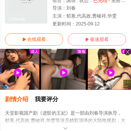
语言：
国语
状态：
已完结
- 免费在线观看
导演：
刘春
主演：
郁葱,代高政,曹峻祥,华雯
已完结/全集
更新时间：
2025-09-12
在线观看
极速观看


剧情介绍
我要评分
天堂影视国产剧《进阶的王妃》是一部由刘春导演执导，
郁葱,代高政,曹峻祥,华雯等演员精彩演绎的大陆电视剧，大
结局剧情已揭晓（已完结），手机免费观看高清无删减完
