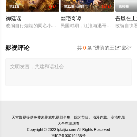
4.0
10.0
第21集
第21集已完结
第08集
御廷谣
幽宅奇谭
吾凰在上
改编自行烟烟的同名小说。孟廷辉，大平王朝有史以来个以女子
民国时期，江淮与迅哥组成说书班子，
改编自快
影视评论
共
0
条 “进阶的王妃” 影评
天堂影视
提供免费未删减电视剧全集、综艺节目、动漫连载、高清电影
大全在线观看
Copyright © 2022 fptaijia.com All Rights Reserved
吉ICP备03019438号