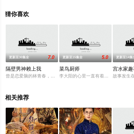
整版电视剧全集就上天堂电影网，更多相关信息可移步至
豆瓣电视剧、电视猫或剧情网等平台了解。
猜你喜欢
7.0
5.0
更新至30集全
更新至15集全
更新至14集
隔壁男神赖上我
菜鸟厨师
宫水家趣
曾是恋爱脑的林青春，第一次的人生太过失败，被恋爱七年的未
李大阳的心里一直有着一个厨师的梦
故事发生
相关推荐