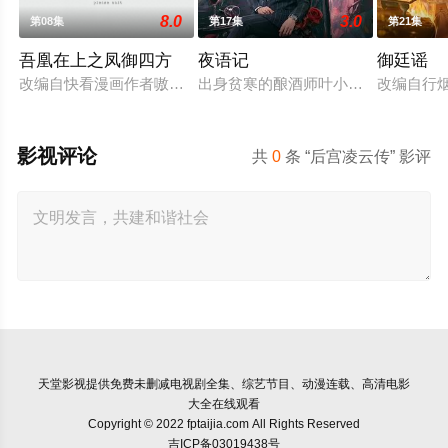
8.0
3.0
第08集
第17集
第21集
吾凰在上之凤御四方
夜语记
御廷谣
改编自快看漫画作者嗷小泽的独家连载漫画《吾凰在上》。现代
出身贫寒的酿酒师叶小唯遭遇爱人程
改编自行
影视评论
共
0
条 “后宫凌云传” 影评
天堂影视
提供免费未删减电视剧全集、综艺节目、动漫连载、高清电影
大全在线观看
Copyright © 2022 fptaijia.com All Rights Reserved
吉ICP备03019438号