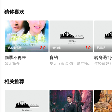
集），手机免费观看高清无删减完整版电视剧全集就上天
堂电影网，更多相关信息可移步至豆瓣电视剧、电视猫或
猜你喜欢
剧情网等平台了解。
2.0
1.0
第22集完结
第48集
已完结
雨季不再来
盲约
转身遇到
暂无简介
夏天（蒋欣 饰）是广播电台的编辑，
年轻辣妈
相关推荐