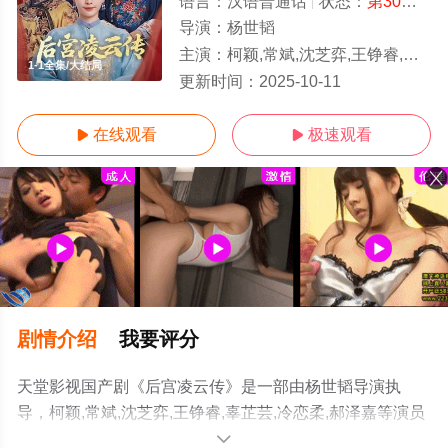
语言：
汉语普通话
状态：
第30集完结
导演：
杨世韬
主演：
柯颖,常斌,沈芝弈,王铮睿,辜芷芸,冷恋柔,郝泽嘉
1-1全集/大结局
更新时间：
2025-10-11
在线观看
极速观看


剧情介绍
我要评分
天堂影视国产剧《后宫凌云传》是一部由杨世韬导演执
导，柯颖,常斌,沈芝弈,王铮睿,辜芷芸,冷恋柔,郝泽嘉等演员
精彩演绎的中国大陆电视剧，大结局剧情已揭晓（1-1全
