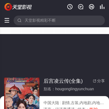






后宫凌云传(全集)
分享

别名：hougonglingyunchuan
中国大陆
剧情,古装,内地剧,内地
20