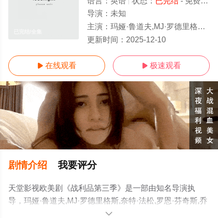
语言：
英语
状态：
已完结
- 免费在线观看
导演：
未知
主演：
玛娅·鲁道夫,MJ·罗德里格斯,奈特·法松,罗恩·芬奇斯,乔尔·金·布斯特,斯蒂芬妮·斯泰尔斯,达茜·卡尔登,亚当·斯科特,赞恩·菲利普
已完结/全集
更新时间：
2025-12-10
在线观看
极速观看


剧情介绍
我要评分
天堂影视欧美剧《战利品第三季》是一部由知名导演执
导，玛娅·鲁道夫,MJ·罗德里格斯,奈特·法松,罗恩·芬奇斯,乔
尔·金·布斯特,斯蒂芬妮·斯泰尔斯,达茜·卡尔登,亚当·斯科特,
