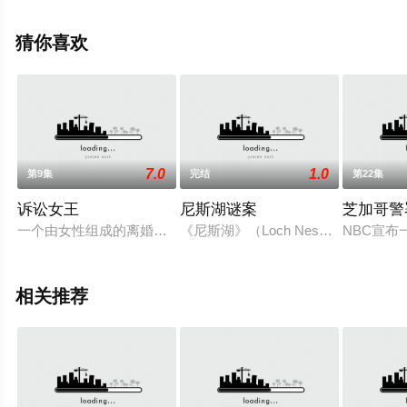
赞恩·菲利普斯,亨利·温克勒,,X·梅奥等演员精彩演绎的美国
电视剧，大结局剧情已揭晓（已完结），手机免费观看高
猜你喜欢
清无删减完整版电视剧全集就上天堂电影网，更多相关信
息可移步至豆瓣电视剧、电视猫或剧情网等平台了解。
7.0
1.0
第9集
完结
第22集
诉讼女王
尼斯湖谜案
芝加哥警
一个由女性组成的离婚律师团队离开了一家男性主导的事务所，
《尼斯湖》（Loch Ness）是6集连
NBC宣布一
相关推荐