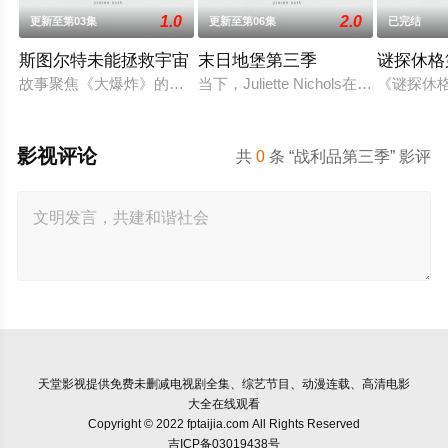
1.0
2.0
更新至第03集
更新至第06集
已完结
斯图尔特未能拯救宇宙
末日地堡第三季
谜探休格
故事聚焦《大爆炸》的漫画书老板斯图尔特·布鲁姆，他弄坏了一
当下，Juliette Nichols在被迫接
《谜探休
影视评论
共
0
条 “战利品第三季” 影评
天堂影视
提供免费未删减电视剧全集、综艺节目、动漫连载、高清电影
大全在线观看
Copyright © 2022 fptaijia.com All Rights Reserved
吉ICP备03019438号