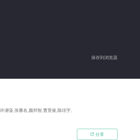
保存到浏览器
,许瀞蔆,张雁名,颜邦智,曹景俊,陈玹宇,
分享
