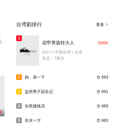
台湾剧排行
更多

,
1
景
花甲男孩转大人
995

豆
2017 / 中国台湾 / 台湾
状态：7集全
妈，亲一下
993
2

监所男子囚生记
991
3

生死接线员
989
4

0
在水一方
983
5
