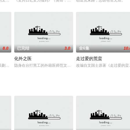
面上在公司是
为太爱行侠仗义，所以被二十四所学校退学，号称二十四
《女兵日记女力报到》（英语：Girls Power），2018年台湾连续剧
劫造荒末路，悲叹苍生无语。
8.0
已完结
3.0
全6集
10.
化外之医
走过爱的荒蛮
案件的经过为主。法
了一段告白...眼看仲賢與Kelly出雙入對的
隐身在台打黑工的外籍医师范文宁（连炳发 饰）在一场气爆意外中，
改编自文国士原著《走过爱的蛮