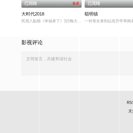
已完结
6.0
已完结
大时代2018
聪明镇
民視八點檔《幸福來了》3日晚大結局，平均收視6.12創新高。接
一对母女来到以高升学率闻
影视评论
RS
天