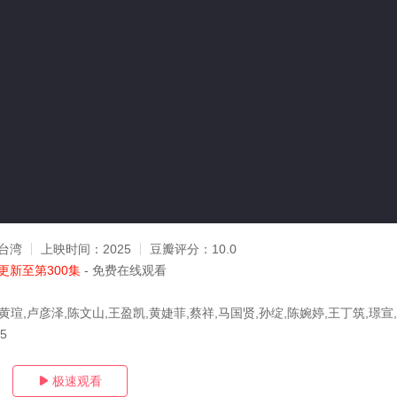
台湾
上映时间：
2025
豆瓣评分：
10.0
更新至第300集
- 免费在线观看
黄瑄,卢彦泽,陈文山,王盈凯,黄婕菲,蔡祥,马国贤,孙绽,陈婉婷,王丁筑,璟宣
05
极速观看
