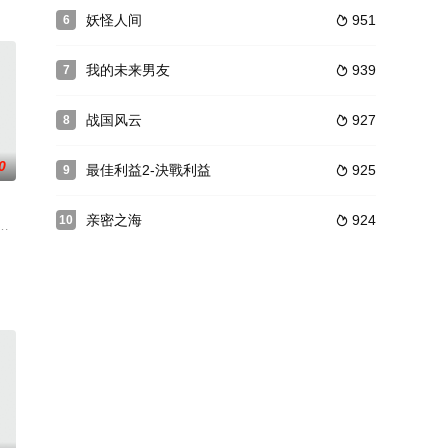
妖怪人间
951
6

我的未来男友
939
7

战国风云
927
8

0
最佳利益2-決戰利益
925
9

亲密之海
924
10

与神经外科女
荒：撕掉羞耻印记，与温柔同行的偏乡教师》，剧中