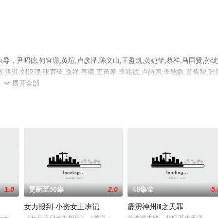
尹昭德,何宜珊,黄瑄,卢彦泽,陈文山,王盈凯,黄婕菲,蔡祥,马国贤,孙绽
緻,洪淇,刘汉强,张育绮,逸祥,亮曦,王芮希,李祐诚,卢尚恩,李铭叡,黄隽智,张
展开全部
观看高清无删减完整版电视剧全集就上天堂电影网，更多相关信息可移步至

1.0
更新至50集
2.0
48集全
5.
女力报到-小资女上班记
霹雳神州Ⅲ之天罪