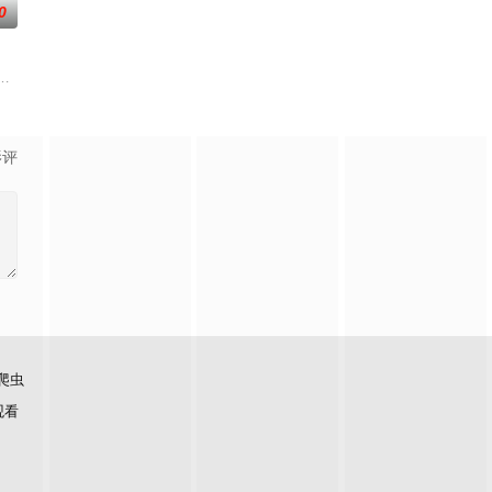
0
手徐星耀相遇，
乐坛的「马子狗乐团」主唱周可杰（张孝全 饰），
影评
爬虫
观看