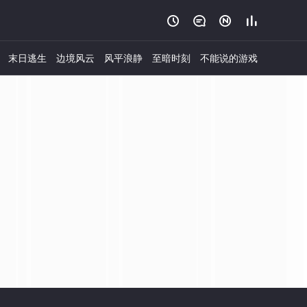




末日逃生
边境风云
风平浪静
至暗时刻
不能说的游戏