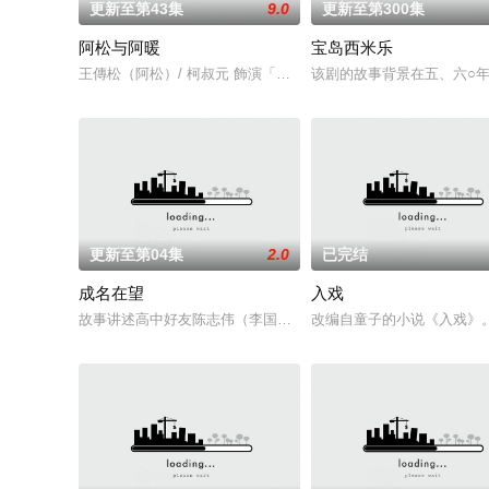
更新至第43集
9.0
更新至第300集
阿松与阿暖
宝岛西米乐
王傳松（阿松）/ 柯叔元 飾演「他一輩子守著傳統，卻在遇見她
该剧的故事背景在五、六○年
更新至第04集
2.0
已完结
成名在望
入戏
故事讲述高中好友陈志伟（李国毅 饰）、罗冠豪（姚淳耀 饰）、
改编自童子的小说《入戏》