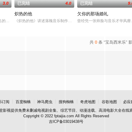
3.0
已完结
4.0
已完结
9.
炽热的他
欠你的那场婚礼
檔戲為王珮華
名的偏远小镇，却发现这里的学生们能够成就非凡，是因
《炽热的他》讲述落魄音乐制作人周静安与才华横溢却性格孤僻的歌
曾经凭一张帅脸与音乐才华风靡
共
0
条 “宝岛西米乐” 
S订阅
百度蜘蛛
神马爬虫
搜狗蜘蛛
奇虎地图
谷歌地图
必应
堂影视
提供免费未删减电视剧全集、综艺节目、动漫连载、高清电影大全在线
Copyright © 2022 fptaijia.com All Rights Reserved
吉ICP备03019438号