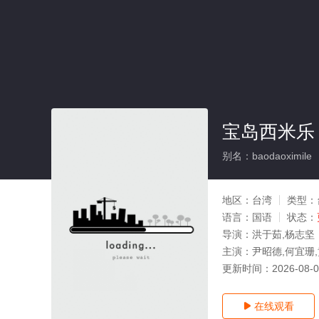
宝岛西米乐
别名：baodaoximile
地区：
台湾
类型：
语言：
国语
状态：
导演：
洪于茹,杨志坚
主演：
尹昭德,何宜珊,
更新时间：
2026-08-
在线观看
