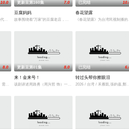
10.0
更新至第160集
7.0
已完结
10.
豆腐妈妈
春花望露
之後，發現還有
代，是以“女西装师”为主角的职人剧。将细腻刻画女
故事围绕着“万家”的豆腐老店，因“一个家庭3个姓氏”以及“豆腐秘方只
《春花望露》为台湾民视制播的八
8.0
更新至第01集
8.0
已完结
6.
来！金来号！
转过头帮你擦眼泪
魏欣妤（蔡亘晏
。需要机会告别事业困境的演员张准去试戏电影《入戏》
该剧讲述周路勇（周兴哲 饰）一边努力寻找父亲死亡真相，一边努力
2026 / 台湾 / 禾雁凱,張鈞嘉