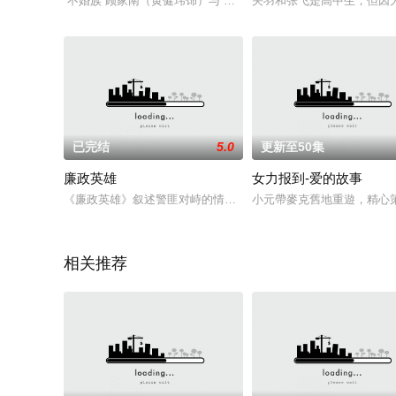
“不婚族”顾家南（黄健玮饰）与“恰查某”徐双双（杨谨华饰），表
关羽和张飞是高中生，但因
已完结
5.0
更新至50集
廉政英雄
女力报到-爱的故事
《廉政英雄》叙述警匪对峙的情节，该剧以检察官侦破社会重大
小元帶麥克舊地重遊，精心策劃
相关推荐