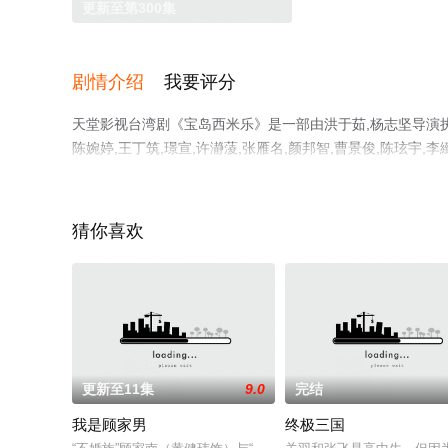
更新至第300集
剧情介绍
我要评分
天堂影视台湾剧《宝岛西米乐》是一部由洪于茹,杨志坚导演执导，
陈婉婷,王丁筑,璟宣,许瀞蔆,张雁名,颜邦智,曹景俊,陈玹宇,李
闳,游安顺,杨子仪等演员精彩演绎的台湾电视剧，手机免费
瓣电视剧、电视猫或剧情网等平台了解。
猜你喜欢
更新至11集
9.0
完结
我是顾家男
终极三国