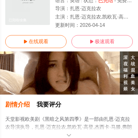
语言：
英语
状态：
已完结
- 免费在线观看
导演：
扎恩·迈克拉农
主演：
扎恩·迈克拉农,凯欧瓦·高登,杰西卡·马滕,弗朗卡·波滕特,伊莎贝尔·德罗伊-奥尔森,查斯科·斯宾塞,卢克·巴内特,提图斯·维里沃,A·
已完结/全集
更新时间：
2026-04-14
在线观看
极速观看


剧情介绍
我要评分
天堂影视欧美剧《黑暗之风第四季》是一部由扎恩·迈克拉
农导演执导，扎恩·迈克拉农,凯欧瓦·高登,杰西卡·马滕,弗朗
卡·波滕特,伊莎贝尔·德罗伊-奥尔森,查斯科·斯宾塞,卢克·巴
