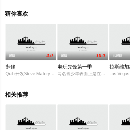
内特,提图斯·维里沃,A·马丁内斯等演员精彩演绎的美国电视
剧，大结局剧情已揭晓（已完结），手机免费观看高清无
猜你喜欢
删减完整版电视剧全集就上天堂电影网，更多相关信息可
移步至豆瓣电视剧、电视猫或剧情网等平台了解。
4.0
10.0
完结
完结
已完结
翻修
电玩先锋第一季
拉斯维加
Quibi开发Steve Mallory及Damon Jones负责执笔的
两名青少年表面上是在一家游戏商店
Las Vegas 
相关推荐