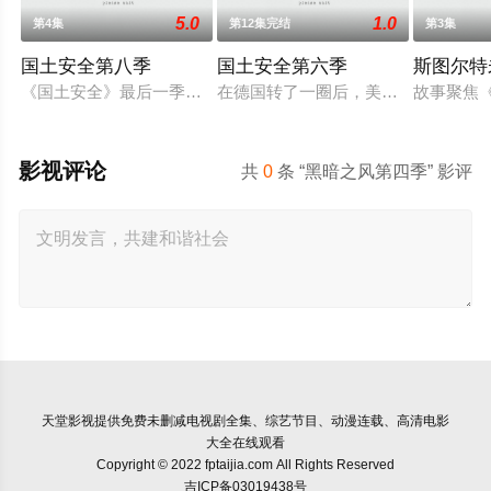
5.0
1.0
第4集
第12集完结
第3集
国土安全第八季
国土安全第六季
斯图尔特
《国土安全》最后一季开播延迟。第8季本来已宣布今年6月开播
在德国转了一圈后，美剧《国土安全
故事聚焦
影视评论
共
0
条 “黑暗之风第四季” 影评
天堂影视
提供免费未删减电视剧全集、综艺节目、动漫连载、高清电影
大全在线观看
Copyright © 2022 fptaijia.com All Rights Reserved
吉ICP备03019438号