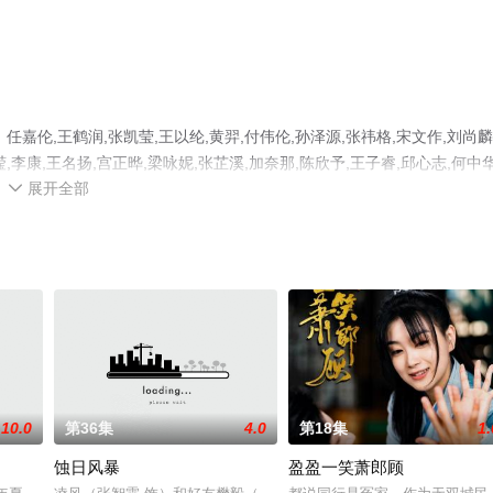
任嘉伦,王鹤润,张凯莹,王以纶,黄羿,付伟伦,孙泽源,张祎格,宋文作,刘尚麟
滢,李康,王名扬,宫正晔,梁咏妮,张芷溪,加奈那,陈欣予,王子睿,邱心志,何中华
展开全部
1-40全集），手机免费观看高清无删减完整版电视剧全集就上天堂电影

平台了解。
10.0
第36集
4.0
第18集
1.
蚀日风暴
盈盈一笑萧郎顾