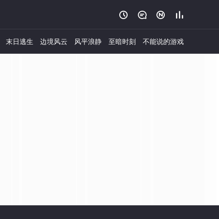




末日逃生
边境风云
风平浪静
至暗时刻
不能说的游戏