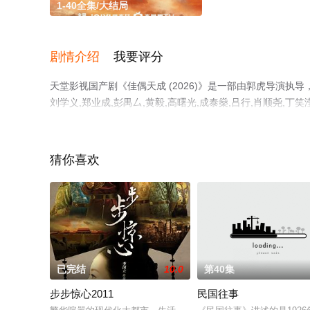
1-40全集/大结局
剧情介绍
我要评分
天堂影视国产剧《佳偶天成 (2026)》是一部由郭虎导演执导，
刘学义,郑业成,彭禺厶,黄毅,高曙光,成泰燊,吕行,肖顺尧,丁笑
卢勇等演员精彩演绎的中国大陆电视剧，大结局剧情已揭晓（
网，更多相关信息可移步至豆瓣电视剧、电视猫或剧情网等
猜你喜欢
已完结
10.0
第40集
步步惊心2011
民国往事