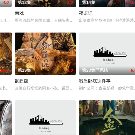
4.0
第12集
2.0
第14集
3.
南戏
夜语记
遭满门流放，楚
市刑侦支队在无普及监控、无DNA鉴定技术的支持下
军阀混战的民国奉城，玉佛头离奇失窃，戏班主横尸戏台，将冷血少
出身贫寒的酿酒师叶小唯遭遇爱
10.0
第19集
4.0
第23集已完结
6.
御廷谣
我当卧底这件事
“江逾白，我喜欢
书班子，偶遇“白天人住屋，晚上鬼占房”的阴阳宅，
改编自行烟烟的同名小说。孟廷辉，大平王朝有史以来个以女子进士
制作公司：鑫泰影视、妙笔华章题