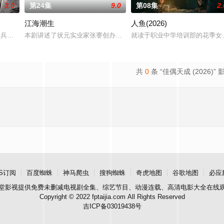
3.0
第24集
9.0
第08集
2.
江海潮生
人鱼(2026)
步兵学院联合举办的小型军事演习中，郭子剑因不满演
本剧讲述了状元实业家张謇创办大生企业，实业报国的故事。甲午战
就读于职业中学培训部的花季女
共
0
条 “佳偶天成 (2026)” 
S订阅
百度蜘蛛
神马爬虫
搜狗蜘蛛
奇虎地图
谷歌地图
必应
堂影视
提供免费未删减电视剧全集、综艺节目、动漫连载、高清电影大全在线
Copyright © 2022 fptaijia.com All Rights Reserved
吉ICP备03019438号