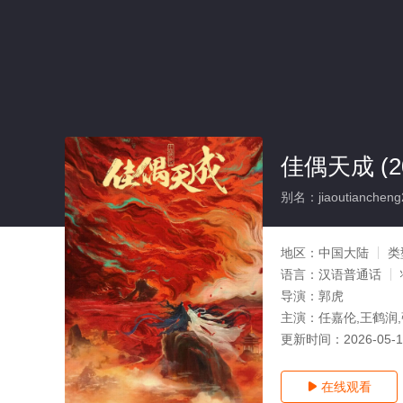
佳偶天成 (20
别名：jiaoutiancheng
地区：
中国大陆
类
语言：
汉语普通话
导演：
郭虎
主演：
任嘉伦,王鹤润,
更新时间：
2026-05-
在线观看
