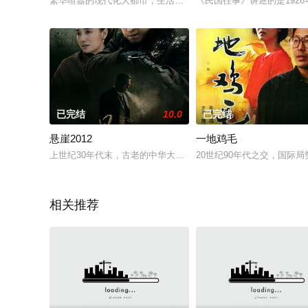
繁华喧嚣的现代化大都市，生活着一个美丽聪颖的白领丽人张晓（
《民国往事》讲述的是192
已完结
10.0
已完结
悬崖2012
一地鸡毛
上世纪30年代末，古老的中华大地正经受着最为苦难的时刻。外
20世纪90年代之交，国际
相关推荐