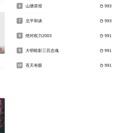
共同出生入死
间言情话本新秀，付盈盈一直都对“皇家言情第一人
山塘茶馆
993
6

北平和谈
993
7

绝对权力2003
991
8

0
大明暗影三百忠魂
991
9

苍天有眼
991
10

护校就以粗心
珊 饰）是一对相守多年的夫妻，他们一个是卫生局