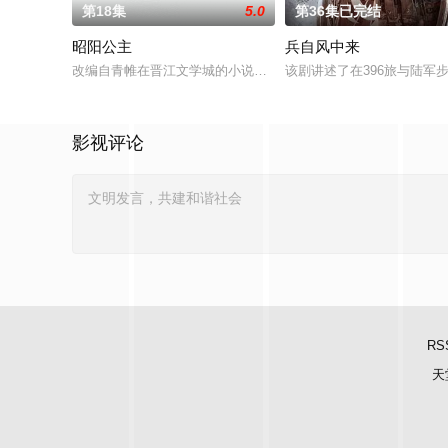
第18集
5.0
第36集已完结
昭阳公主
兵自风中来
改编自青帷在晋江文学城的小说《平阳公主》。
该剧讲述了在396旅与陆军
影视评论
RS
天