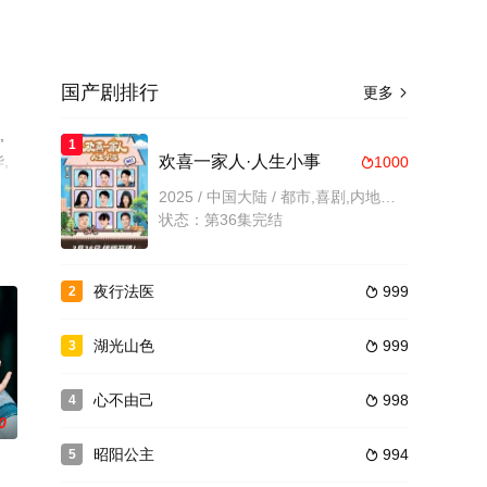
国产剧排行
更多

,
1
,
欢喜一家人·人生小事
1000

2025 / 中国大陆 / 都市,喜剧,内地剧,内地
状态：第36集完结
夜行法医
999
2

湖光山色
999
3

心不由己
998
4

0
昭阳公主
994
5
