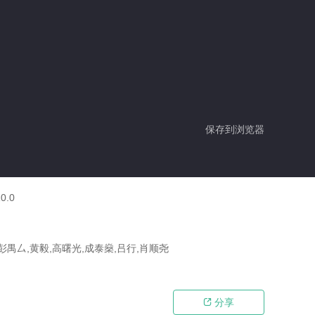
保存到浏览器
0.0
彭禺厶,黄毅,高曙光,成泰燊,吕行,肖顺尧
分享
