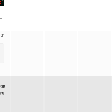
0
争后，国家蒙羞
生苏琳（黄杨钿甜 饰），虽自小被父母忽视，在艰
影评
爬虫
观看