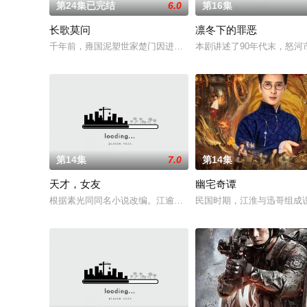
第24集已完结
6.0
第16集
长歌莫问
凛冬下的罪恶
千年前，雍国泥塑世家楚门因进贡的“十二生肖”离奇流血炸裂，惨
本剧讲述了90年代末，怒河
第14集
7.0
第14集
天才，女友
幽宅奇谭
根据素光同同名小说改编。江逾白长大以后，林知夏忽然对他说：
民国时期，江淮与迅哥组成说