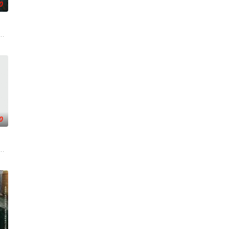
0
帅许又安与昆曲
人程桉、恩师林晚媚的双重背叛。她从恨意中涅槃重
0
科三元及第入翰
材：警匪、反诈规格：15分钟X24集拍摄地点