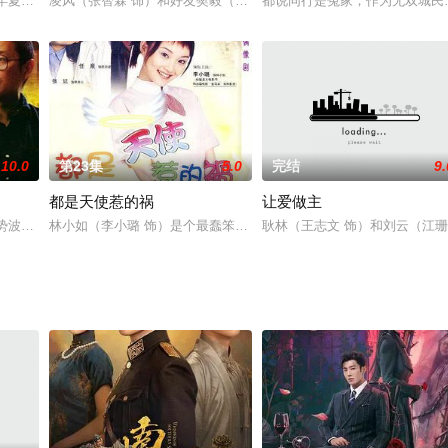
刘诗诗 饰）。某
6年夏，广东革命政府刚刚开始北伐，中国前途莫测。
凌风（张智霖 饰）和好友樊毅（王阳明 饰）同为缉毒警察，两人是
都说同行是冤家，作为无双城民
10.0
第23集
5.0
完结
9.
都是天使惹的祸
让爱做主
有日寇铁蹄进犯，
局势波谲云诡，这边风景也并非独好，平静中孕育着躁
林小如（李小璐 饰）是个最蠢笨的女孩，又是个最青春的女孩。她在
耿林（王志文 饰）和刘云（江