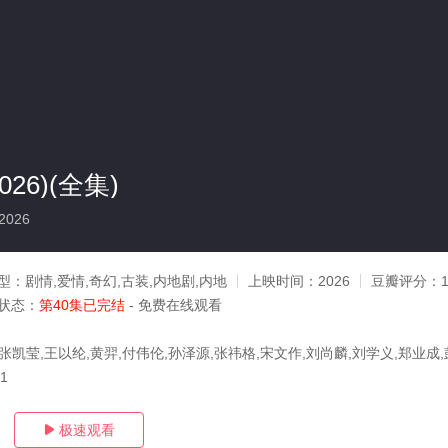
26)(全集)
2026
型：
剧情,爱情,奇幻,古装,内地剧,内地
上映时间：
2026
豆瓣评分：
1
状态：
第40集已完结
- 免费在线观看
张凯莹,王以纶,黄羿,付伟伦,孙泽源,张祎格,宋文作,刘尚麟,刘学义,郑业成,
11
极速观看
