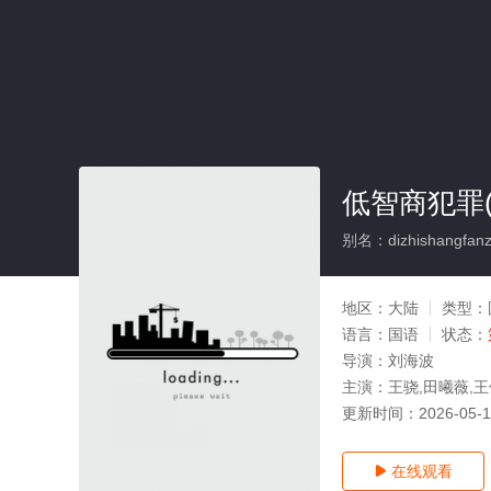
低智商犯罪(
别名：dizhishangfanz
地区：
大陆
类型：
语言：
国语
状态：
导演：
刘海波
主演：
王骁,田曦薇,王
更新时间：
2026-05-
在线观看
