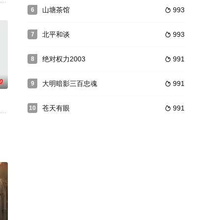
使杜长萱及女儿
家饼铺”远近驰名。高毓明与家中丫头碧云相恋，但
山塘茶馆
993
6

北平和谈
993
7

绝对权力2003
991
8

0
大明暗影三百忠魂
991
9

苍天有眼
991
10

量的巨大
，湖南成为战争最前线。同时，青年龙飞汉为父仇