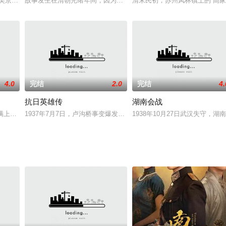
用炸弹炸死了一
吴京安 饰）结婚二十余年，两人白手起家，辛辛苦苦
故事发生在清朝光绪年间，因为惹上洋人的人命官司，大清国驻法公
清末民初，苏州凤林镇上的“高
4.0
完结
2.0
完结
4.
抗日英雄传
湖南会战
风暴：一公司的老总
满上司灰色操作惨遭“被离职”，一天之内失业又失恋
1937年7月7日，卢沟桥事变爆发，日本悍然发动侵华战争。因军事力
1938年10月27日武汉失守