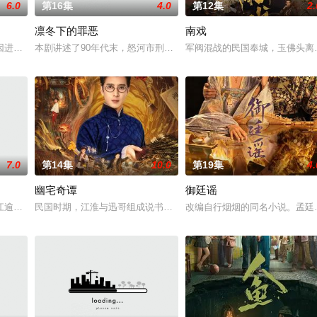
6.0
第16集
4.0
第12集
2.
凛冬下的罪恶
南戏
郭子剑因不满演
进贡的“十二生肖”离奇流血炸裂，惨遭满门流放，楚
本剧讲述了90年代末，怒河市刑侦支队在无普及监控、无DNA鉴定技
军阀混战的民国奉城，玉佛头离
7.0
第14集
10.0
第19集
4.
幽宅奇谭
御廷谣
。她从恨意中涅槃重
江逾白长大以后，林知夏忽然对他说：“江逾白，我喜欢
民国时期，江淮与迅哥组成说书班子，偶遇“白天人住屋，晚上鬼占房
改编自行烟烟的同名小说。孟廷