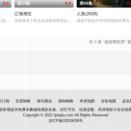
5.0
第24集
9.0
第08集
2.
江海潮生
人鱼(2026)
24集拍摄地点
小说《平阳公主》。
本剧讲述了状元实业家张謇创办大生企业，实业报国的故事。甲午战
就读于职业中学培训部的花季女
共
0
条 “低智商犯罪” 
S订阅
百度蜘蛛
神马爬虫
搜狗蜘蛛
奇虎地图
谷歌地图
必应
堂影视
提供免费未删减电视剧全集、综艺节目、动漫连载、高清电影大全在线
Copyright © 2022 fptaijia.com All Rights Reserved
吉ICP备03019438号