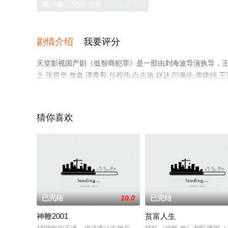
第24集已完结/全集
剧情介绍
我要评分
天堂影视国产剧《低智商犯罪》是一部由刘海波导演执导，王骁,田
之,张哲华,詹鑫,谭希和,任程伟,白志迪,赵达,闫佩伦,黄晓娟,王
荣飞等演员精彩演绎的大陆电视剧，大结局剧情已揭晓（第2
网，更多相关信息可移步至豆瓣电视剧、电视猫或剧情网等
猜你喜欢
已完结
10.0
已完结
神鞭2001
贫富人生