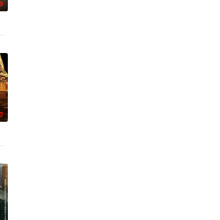
0
术的支持下
奇失窃，戏班主横尸戏台，将冷血少帅许又安与昆曲
0
”的阴阳宅，
辉，大平王朝有史以来个以女子进士科三元及第入翰