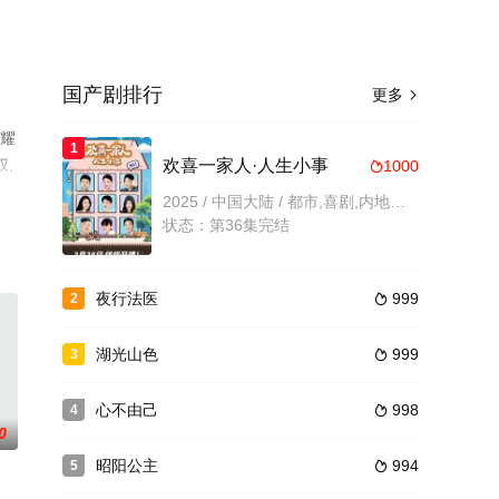
国产剧排行
更多

扈耀
1
权,
欢喜一家人·人生小事
1000

2025 / 中国大陆 / 都市,喜剧,内地剧,内地
状态：第36集完结
夜行法医
999
2

湖光山色
999
3

心不由己
998
4

0
昭阳公主
994
5
