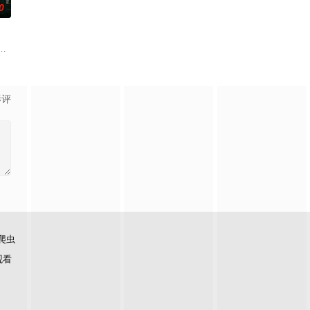
0
争后，国家蒙羞
生苏琳（黄杨钿甜 饰），虽自小被父母忽视，在艰
影评
爬虫
观看