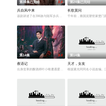
第36集已完结
3.0
第24集已完结
兵自风中来
长歌莫问
该剧讲述了在396旅与陆军步兵学院联合举办的小型军事演习中，
千年前，雍国泥塑世家楚门因
第14集
3.0
第14集
夜语记
天才，女友
出身贫寒的酿酒师叶小唯遭遇爱人程桉、恩师林晚媚的双重背叛
根据素光同同名小说改编。