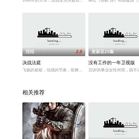
1898年的天津，戊戌变法失败后，谭嗣同的师妹展嘉蓉和杨殿起
林红（徐帆 饰）和陈建国（
完结
2.0
更新至15集
决战法庭
没有工作的一年卫视版
飞杨的裙裾，动感的节奏，歌舞升平的背后正酝酿着一场血腥的
32岁的事业女性何雨，因不
相关推荐