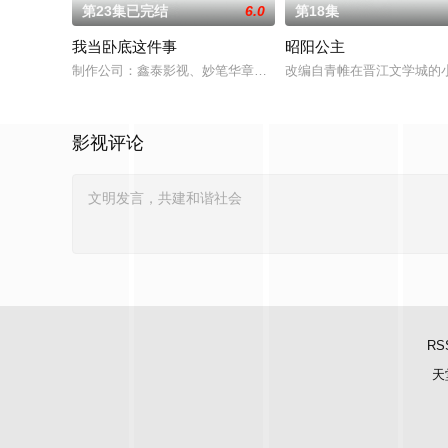
第23集已完结
6.0
第18集
我当卧底这件事
昭阳公主
制作公司：鑫泰影视、妙笔华章题材：警匪、反诈规格：15分钟X
改编自青帷在晋江文学城的
影视评论
RS
天