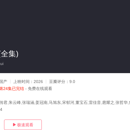
全集)
ui
国产
上映时间：
2026
豆瓣评分：
9.0
第24集已完结
- 免费在线观看
传君,朱云峰,张瑞涵,姜冠南,马旭东,宋郁河,董宝石,雷佳音,扈耀之,张哲华,
14
极速观看
