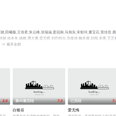
曦薇,王传君,朱云峰,张瑞涵,姜冠南,马旭东,宋郁河,董宝石,雷佳音,
沛禄,徐冬冬,姚橹,周大勇,栾元晖,刘巴特尔,宗俊涛,鞠帛展,刘闯,宋熹,王正
展开全部
4集已完结），手机免费观看高清无删减完整版电视剧全集就上天堂电影

平台了解。
3.0
第45集完结
7.0
已完结
7.
白银谷
爱无悔