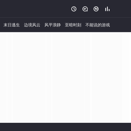




末日逃生
边境风云
风平浪静
至暗时刻
不能说的游戏