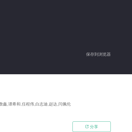
保存到浏览器
詹鑫,谭希和,任程伟,白志迪,赵达,闫佩伦
分享
