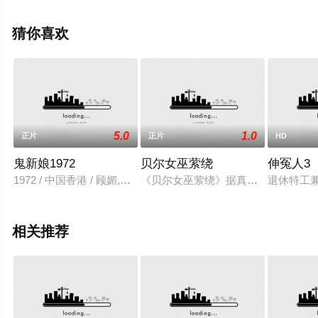
视猫或剧情网等平台了解。
猜你喜欢
5.0
1.0
正片
正片
HD
鬼新娘1972
贝尔女巫萦绕
伸冤人3
1972 / 中国香港 / 顾媚,杨帆,邢慧,雷鸣,常枫
《贝尔女巫萦绕》据真实事件改编，
退休特工
相关推荐