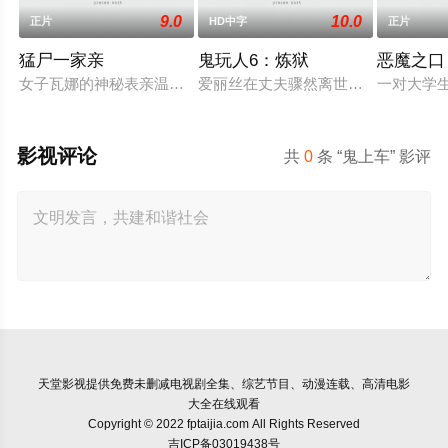
9.0
10.0
正片
HD中字
正片
猛尸一家亲
鬼玩人6：炼狱
恶魔之口
女子瓦娜的神秘表亲温思罗普突然仓皇登门，身后还跟着一个来
爱丽丝在丈夫骤然离世后深陷悲痛，
一对大学
影视评论
共
0
条 “鬼上车” 影评
天堂影视
提供免费未删减电视剧全集、综艺节目、动漫连载、高清电影
大全在线观看
Copyright © 2022 fptaijia.com All Rights Reserved
吉ICP备03019438号