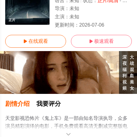
语言：
未知
状态：
正片/高清
- 免费在线观看
导演：
未知
主演：
未知
正片
更新时间：
2026-07-06
在线观看
极速观看


剧情介绍
我要评分
天堂影视恐怖片《鬼上车》是一部由知名导演执导，众多
演员精彩演绎的电影，手机免费观看高清无删减完整版电
影就上天堂电影网，更多相关信息可移步至豆瓣电影、电
