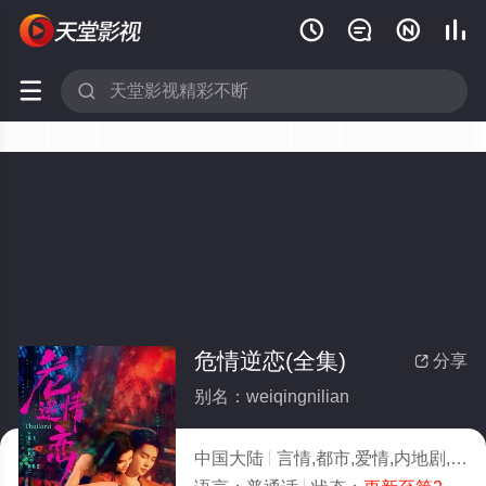






危情逆恋(全集)
分享

别名：weiqingnilian
中国大陆
言情,都市,爱情,内地剧,内地