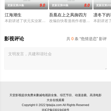
9.0
8.0
更新至第26集
更新至第08集
更新至第20
江海潮生
吾凰在上之凤御四方
凛冬下的
本剧讲述了状元实业家张謇创办大生企业，实业报国的故事。甲
改编自快看漫画作者嗷小泽的独家连
本剧讲述
影视评论
共
0
条 “危情逆恋” 影评
天堂影视
提供免费未删减电视剧全集、综艺节目、动漫连载、高清电影
大全在线观看
Copyright © 2022 fptaijia.com All Rights Reserved
吉ICP备03019438号