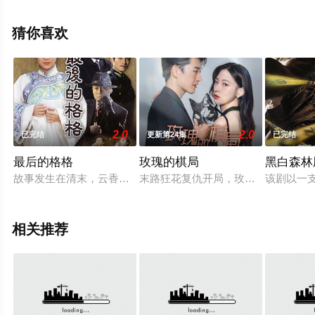
完整版电视剧全集就上天堂电影网，更多相关信息可移步
至豆瓣电视剧、电视猫或剧情网等平台了解。
猜你喜欢
2.0
2.0
已完结
更新第24集
已完结
最后的格格
玫瑰的棋局
黑白森林
故事发生在清末，云香格格（霍思燕 饰）与戏子温良玉（陈键锋
末路狂花复仇开局，玫瑰的棋局电视
该剧以一
相关推荐