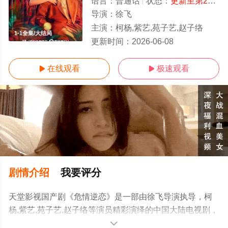
语言：
普通话
状态：
更新至第20集
-
导演：
徐飞
主演：
柯杨,紫艺,苑子艺,赵子络
1-1全集/大结局
更新时间：
2026-06-08
在线观看
极速观看


剧情介绍
我要评分
天堂影视国产剧《危情逆恋》是一部由徐飞导演执导，柯
杨,紫艺,苑子艺,赵子络等演员精彩演绎的中国大陆电视剧，
大结局剧情已揭晓（1-1全集），手机免费观看高清无删减
