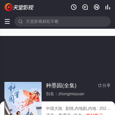






种墨园(全集)
分享

别名：zhongmoyuan
中国大陆
剧情,内地剧,内地
2026
2