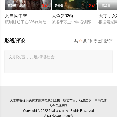
3.0
2.0
第36集已完结
第09集
第16集
兵自风中来
人鱼(2026)
天才，女
该剧讲述了在396旅与陆军步兵学院联合举办的小型军事演习中
就读于职业中学培训部的花季女生苏琳
根据素光
影视评论
共
0
条 “种墨园” 影评
天堂影视
提供免费未删减电视剧全集、综艺节目、动漫连载、高清电影
大全在线观看
Copyright © 2022 fptaijia.com All Rights Reserved
吉ICP备03019438号