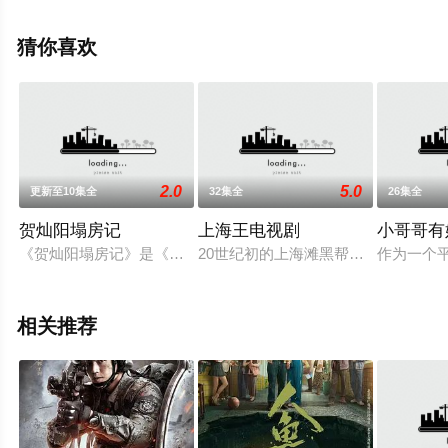
删减完整版电视剧全集就上天堂电影网，更多相关信息可
移步至豆瓣电视剧、电视猫或剧情网等平台了解。
猜你喜欢
2.0
5.0
更新至10集全
32集全
26集全
贺灿阳塌房记
上海王电视剧
小哥哥有
《贺灿阳塌房记》是《下一站是幸福》VIP独享单线内容，360
20世纪初的上海滩黑帮争斗，四方势
作为一个
相关推荐