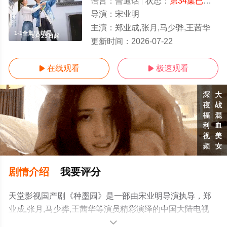
语言：
普通话
状态：
第34集已完结
-
导演：
宋业明
主演：
郑业成,张月,马少骅,王茜华
1-1全集/大结局
更新时间：
2026-07-22
在线观看
极速观看


剧情介绍
我要评分
天堂影视国产剧《种墨园》是一部由宋业明导演执导，郑
业成,张月,马少骅,王茜华等演员精彩演绎的中国大陆电视
剧，大结局剧情已揭晓（1-1全集），手机免费观看高清无
