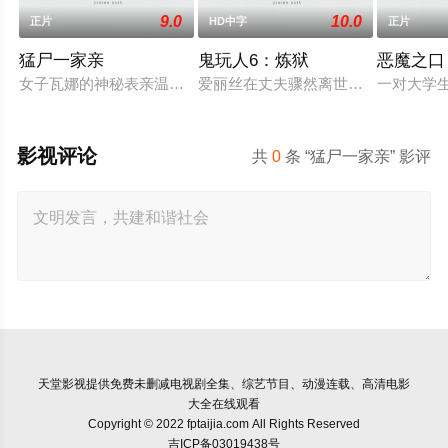
9.0
10.0
正片
HD中字
正片
猛尸一家亲
鬼玩人6：炼狱
恶魔之口
女子瓦娜的神秘表亲温思罗普突然仓皇登门，身后还跟着一个来
爱丽丝在丈夫骤然离世后深陷悲痛，
一对大学
影视评论
共
0
条 “猛尸一家亲” 影评
天堂影视
提供免费未删减电视剧全集、综艺节目、动漫连载、高清电影
大全在线观看
Copyright © 2022 fptaijia.com All Rights Reserved
吉ICP备03019438号