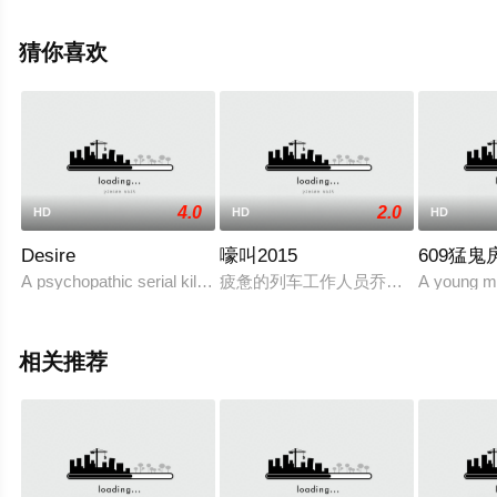
曼·金赛拉,杰卡·博
尚,Darcey,Johnson,Aedan,Edwards,Lee,Tichon,Kenny,Wood
猜你喜欢
Schatz等演员精彩演绎的英国电影，手机免费观看高清无
删减完整版电影就上天堂电影网，更多相关信息可移步至
豆瓣电影、电视猫或剧情网等平台了解。
4.0
2.0
HD
HD
HD
Desire
嚎叫2015
609猛鬼
A psychopathic serial killer dumps a
疲惫的列车工作人员乔（爱德华·斯皮伊尔
A young ma
相关推荐