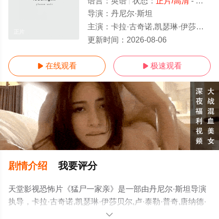
语言：
英语
状态：
正片/高清
- 免费在线观看
导演：
丹尼尔·斯坦
主演：
卡拉·古奇诺,凯瑟琳·伊莎贝尔,卢·泰勒·普奇,唐纳德·沙利斯,凯文·麦克纳尔蒂,Jason,William,Day,杰森·麦金农,罗曼
正片
更新时间：
2026-08-06
在线观看
极速观看


剧情介绍
我要评分
天堂影视恐怖片《猛尸一家亲》是一部由丹尼尔·斯坦导演
执导，卡拉·古奇诺,凯瑟琳·伊莎贝尔,卢·泰勒·普奇,唐纳德·
沙利斯,凯文·麦克纳尔蒂,Jason,William,Day,杰森·麦金农,罗
