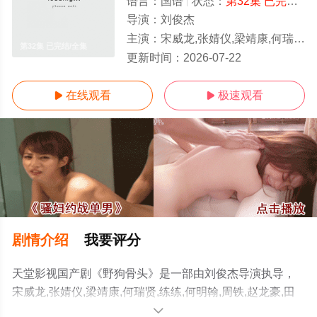
语言：
国语
状态：
第32集 已完结
-
导演：
刘俊杰
主演：
宋威龙,张婧仪,梁靖康,何瑞贤,练练,何明翰,周铁,赵龙豪,田征,苗若芃,杨雪儿,严智超,曲靖,孙亦鸿,汤加文,吴其江,吴弘,凌美仕,惠
第32集 已完结/全集
更新时间：
2026-07-22
在线观看
极速观看


剧情介绍
我要评分
天堂影视国产剧《野狗骨头》是一部由刘俊杰导演执导，
宋威龙,张婧仪,梁靖康,何瑞贤,练练,何明翰,周铁,赵龙豪,田
征,苗若芃,杨雪儿,严智超,曲靖,孙亦鸿,汤加文,吴其江,吴弘,
