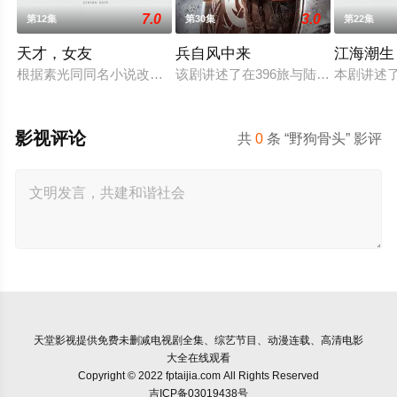
7.0
3.0
第12集
第30集
第22集
天才，女友
兵自风中来
江海潮生
根据素光同同名小说改编。江逾白长大以后，林知夏忽然对他说：
该剧讲述了在396旅与陆军步兵学院
本剧讲述
影视评论
共
0
条 “野狗骨头” 影评
天堂影视
提供免费未删减电视剧全集、综艺节目、动漫连载、高清电影
大全在线观看
Copyright © 2022 fptaijia.com All Rights Reserved
吉ICP备03019438号