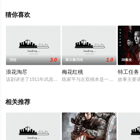
凌美仕,惠园,周俞辰,陈子萱等演员精彩演绎的大陆电视剧，
大结局剧情已揭晓（第32集 已完结），手机免费观看高清
猜你喜欢
无删减完整版电视剧全集就上天堂电影网，更多相关信息
可移步至豆瓣电视剧、电视猫或剧情网等平台了解。
3.0
1.0
完结
第32集完结
38集全
浪花淘尽
梅花红桃
特工任务
该剧讲述了1911年武昌起义爆发后，大批进步学生为报效祖国，
陈家平与左双桃本是一对甜蜜的情侣
故事主要
相关推荐