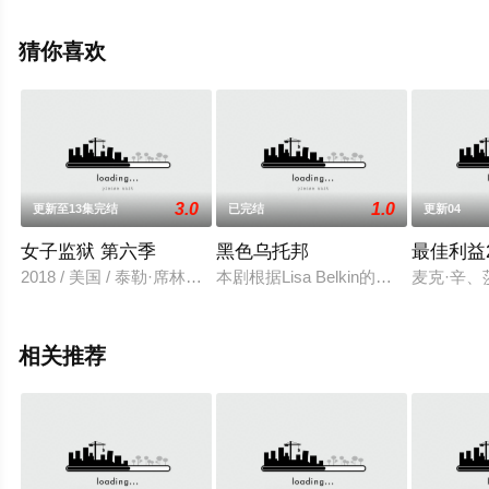
米索拉·艾库美罗,丹妮尔·维塔利斯,莉·布拉泽海德等演员精
彩演绎的英国电视剧，手机免费观看高清无删减完整版电
猜你喜欢
视剧全集就上天堂电影网，更多相关信息可移步至豆瓣电
视剧、电视猫或剧情网等平台了解。
3.0
1.0
更新至13集完结
已完结
更新04
女子监狱 第六季
黑色乌托邦
最佳利益2
2018 / 美国 / 泰勒·席林娜塔莎·雷昂丹尼尔·布鲁克斯劳拉·普莱潘
本剧根据Lisa Belkin的纪实小说改编
麦克·辛、
相关推荐