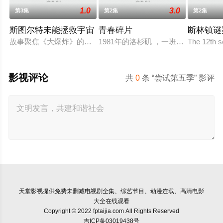
1.0
3.0
第3集
第2集
第2集
斯图尔特未能拯救宇宙
青春碎片
断林镇谜
故事聚焦《大爆炸》的漫画书老板斯图尔特·布鲁姆，他弄坏了一
1981年的洛杉矶 ，一班精英名校
The 12th s
影视评论
共
0
条 “尝试第五季” 影评
天堂影视
提供免费未删减电视剧全集、综艺节目、动漫连载、高清电影
大全在线观看
Copyright © 2022 fptaijia.com All Rights Reserved
吉ICP备03019438号