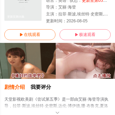
语言：
英语
状态：
更新至第05集
- 
导演：
艾丽·海登
主演：
拉菲·斯波,埃丝特·史密斯,达伦·博伊德,珊·布鲁克,夏洛特·莱利,西莉亚·伊姆里,科林·摩根,斯嘉丽·雷纳,库珀·特纳,吉米索拉·艾库
更新至第05集
更新时间：
2026-08-05
在线观看
极速观看


剧情介绍
我要评分
天堂影视欧美剧《尝试第五季》是一部由艾丽·海登导演执
导，拉菲·斯波,埃丝特·史密斯,达伦·博伊德,珊·布鲁克,夏洛
特·莱利,西莉亚·伊姆里,科林·摩根,斯嘉丽·雷纳,库珀·特纳,吉
