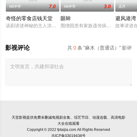
7.0
3.0
HD中字
HD中字
正片
奇怪的零食店钱天堂
眼眸
避风港湾
该剧讲述神秘的主人洪子卖能够实现人们愿望的神秘零食，以及
围绕因患有家族遗传病而导致视力逐
故事讲述
影视评论
共
0
条 “麻木（普通话）” 影评
天堂影视
提供免费未删减电视剧全集、综艺节目、动漫连载、高清电影
大全在线观看
Copyright © 2022 fptaijia.com All Rights Reserved
吉ICP备03019438号