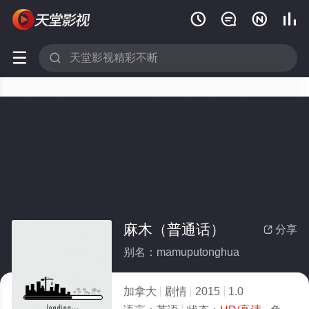






麻木（普通话）
分享

别名：mamuputonghua
加拿大
剧情
2015
1.0