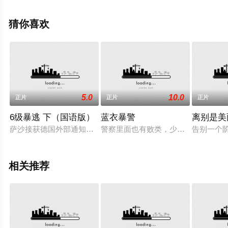
信息可移步至豆瓣电影、电视猫或剧情网等平台了解。
猜你喜欢
5.0
10.0
正片
正片
正片
6级暴逃 下（国语版）
蓝衣暴警
离别是美
萨沙接获德国外部通知，未婚妻茱莉亚在潜水时遇溺身亡。正当
警察里面也有败类，少数的白人警察
告别一个
相关推荐