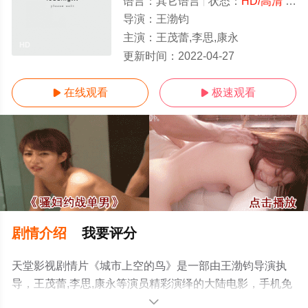
语言：
其它语言
状态：
HD/高清
- 免费在线观看
导演：
王渤钧
主演：
王茂蕾,李思,康永
HD
更新时间：
2022-04-27
在线观看
极速观看


剧情介绍
我要评分
天堂影视剧情片《城市上空的鸟》是一部由王渤钧导演执
导，王茂蕾,李思,康永等演员精彩演绎的大陆电影，手机免
费观看高清无删减完整版电影就上天堂电影网，更多相关
