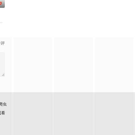
0
绑架悄然上演。这一切竟是一场惊天骗局引发的血案
影评
爬虫
观看