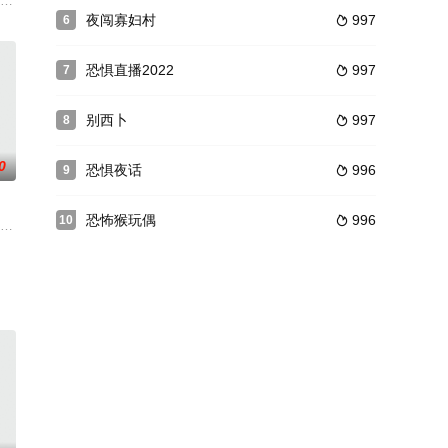
 a sh
夜闯寡妇村
997
6

恐惧直播2022
997
7

别西卜
997
8

0
恐惧夜话
996
9

恐怖猴玩偶
996
10

龙神丸二号”可能是此核实验的受害者。就在龙神丸