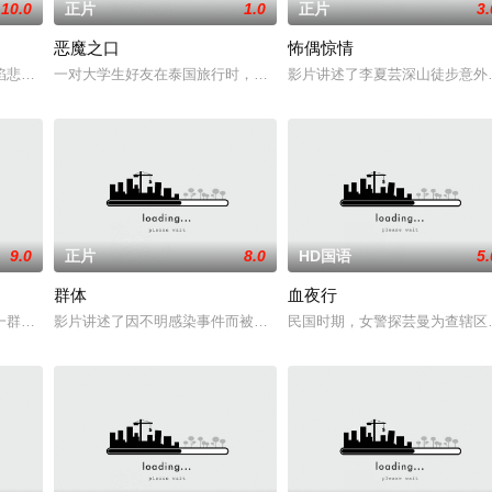
10.0
正片
1.0
正片
3.
恶魔之口
怖偶惊情
自异界的危险实体，
陷悲痛，受邀前往公婆的乡间庄园暂住，试图和丈夫的家
一对大学生好友在泰国旅行时，被困在一个水下洞穴中，同时，周遭
影片讲述了李夏芸深山徒步意外
9.0
正片
8.0
HD国语
5.
群体
血夜行
会以他们最想要的那
一群女演员聚集在一座豪华酒店，计划拍摄一部类似《太
影片讲述了因不明感染事件而被封锁的建筑内，孤立无援的幸存者们
民国时期，女警探芸曼为查辖区