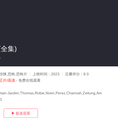
全集)
n
惊悚,恐怖,恐怖片
上映时间：
2023
豆瓣评分：
8.0
正片/高清
- 免费在线观看
ntain-Jardim,Thomas,Robie,Noen,Perez,Channah,Zeitung,Am
11
极速观看
