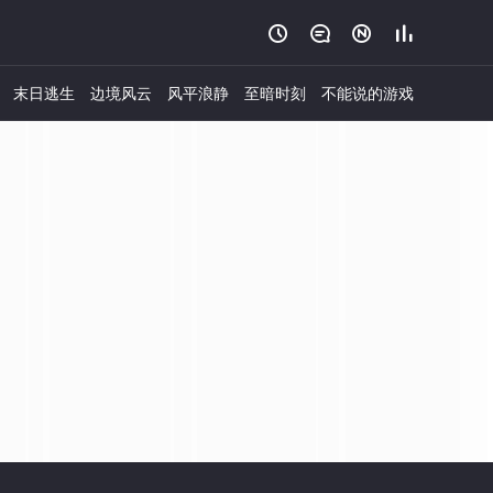




末日逃生
边境风云
风平浪静
至暗时刻
不能说的游戏