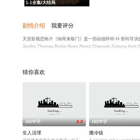
1-1全集/大结局
剧情介绍
我要评分
天堂影视恐怖片《纳蒂来敲门》是一部由德怀特·H·里特导演执导，Char
Jardim,Thomas,Robie,Noen,Perez,Channah,Zeitung,Amit,Sari
丹妮尔·哈丽丝,Dawn,Noel等演员精彩演绎的美国电影，
电影网，更多相关信息可移步至豆瓣电影、电视猫或剧情网
猜你喜欢
HD中字
6.0
HD中字
生人活埋
撒冷镇