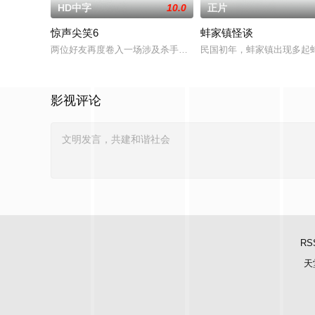
HD中字
10.0
正片
惊声尖笑6
蚌家镇怪谈
两位好友再度卷入一场涉及杀手、怪物和超自然生物的混乱事件
民国初年，蚌家镇出现多起
影视评论
RS
天