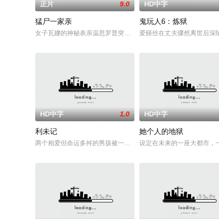
正片
9.0
HD中字
猛尸一家亲
鬼玩人6：炼狱
女子瓦娜的神秘表亲温思罗普突然仓皇登门，身后还跟着一个来
爱丽丝在丈夫骤然离世后深
HD中字
1.0
HD中字
利未记
她个人的地狱
两个相爱但命运多舛的男孩被一个暴力的存在所纠缠，这个存在
设定在未来的一座大都市，