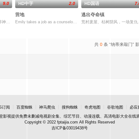
9.0
HD中字
2.0
HD国语
7.
营地
逃出夺命镇
。
蚌神杀人案件，省警察局派纪鹤川为首几人到蚌家镇调查
Emily takes a job as a counselor at a
荒村废屋、枯树阴风，一场复仇
共
0
条 “纳蒂来敲门” 
S订阅
百度蜘蛛
神马爬虫
搜狗蜘蛛
奇虎地图
谷歌地图
必应
堂影视
提供免费未删减电视剧全集、综艺节目、动漫连载、高清电影大全在线
Copyright © 2022 fptaijia.com All Rights Reserved
吉ICP备03019438号