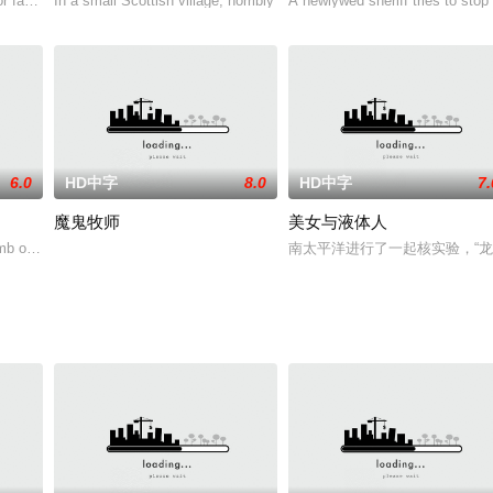
的克蓝是一个一等
r fan att
In a small Scottish village, horribly
A newlywed sheriff tries to stop
6.0
HD中字
8.0
HD中字
7.
魔鬼牧师
美女与液体人
，自己也渐渐哼
omb of mum
南太平洋进行了一起核实验，“