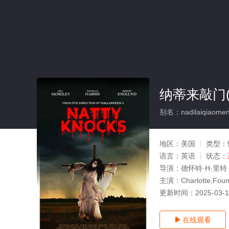
纳蒂来敲门(
别名：nadilaiqiaome
地区：
美国
类型：
语言：
英语
状态：
导演：
德怀特·H·里特
主演：
Charlotte,Fou
更新时间：
2025-03-
在线观看
