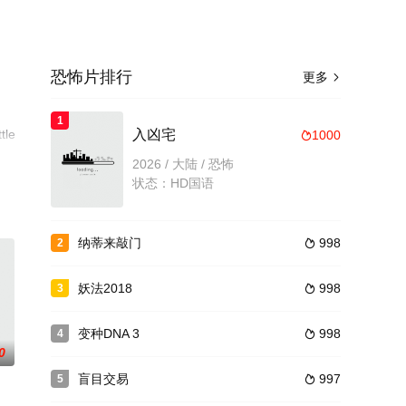
恐怖片排行
更多

1
tle,
入凶宅
1000

堂
2026 / 大陆 / 恐怖
状态：HD国语
纳蒂来敲门
998
2

妖法2018
998
3

变种DNA 3
998
4

0
盲目交易
997
5
