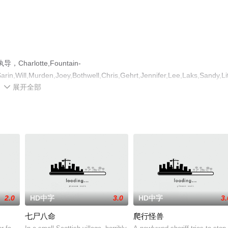
lotte,Fountain-
n,Will,Murden,Joey,Bothwell,Chris,Gehrt,Jennifer,Lee,Laks,Sandy,Lit
展开全部
大结局剧情已揭晓（1-1全集），手机免费观看高清无删减完整版电影就上天

等平台了解。
2.0
HD中字
3.0
HD中字
3.
七尸八命
爬行怪兽