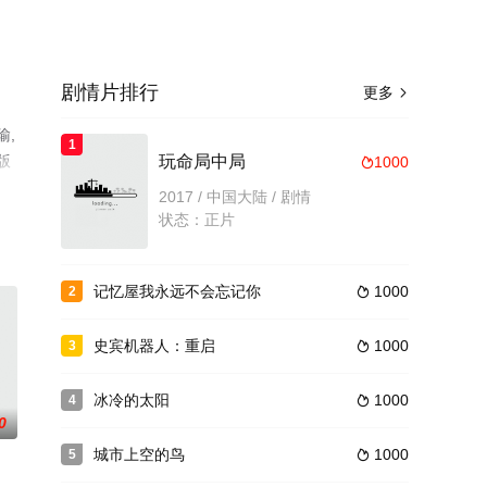
剧情片排行
更多

瑜,
1
版
玩命局中局
1000

2017 / 中国大陆 / 剧情
状态：正片
记忆屋我永远不会忘记你
1000
2

史宾机器人：重启
1000
3

冰冷的太阳
1000
4

0
城市上空的鸟
1000
5
