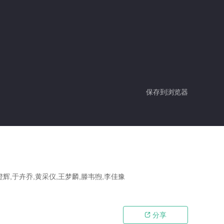
保存到浏览器
镫辉,于卉乔,黄采仪,王梦麟,滕韦煦,李佳豫
分享
