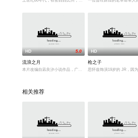
上世纪60年代，在密西西比州，黑佣艾比里恩勤勤恳恳照顾女主
一位曾经辉煌的老革命军人
HD
5.0
HD
流浪之月
枪之子
本片改编自凪良汐小说作品，广濑饰演9岁时遭到绑架的被害人家
思怀兹饰演19岁的 JR，
相关推荐