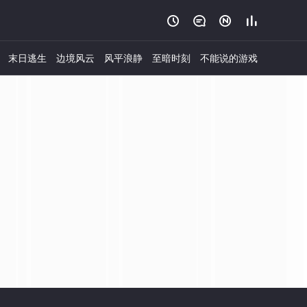




末日逃生
边境风云
风平浪静
至暗时刻
不能说的游戏