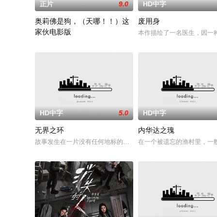
正片
9.0
HD中字
奥莉佛是狗，（天哪！！）这
废用身
家伙电影版
本作描绘了一名医生，因一种
改编自2021年在NHK播出的同名剧集，只有狭间县警鉴识科警犬
HD中字
5.0
HD中字
无界之环
内华达之瑰
故事发生在一片没有任何地标的荒漠中。一条铁丝网将两个虚构
在一个被遗忘的渔村里，一艘