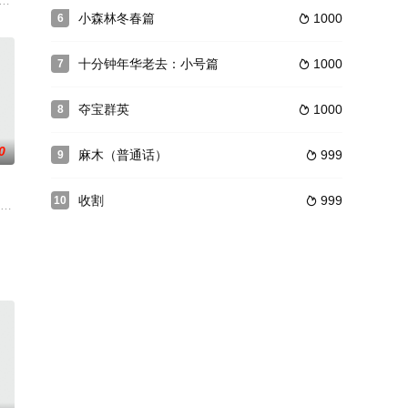
员，引发社区
民众被当作“赤色分子”遭到军政府屠杀，许多家
小森林冬春篇
1000
6

十分钟年华老去：小号篇
1000
7

夺宝群英
1000
8

0
麻木（普通话）
999
9

收割
999
10

延续，而他却无
）在休假时到访的熊野古道酒店，听到了与当时不相