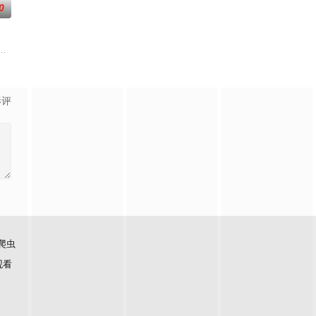
0
团奉命西征
年初期当红的韩国流行三人团体。如今，三人为了一
影评
爬虫
观看