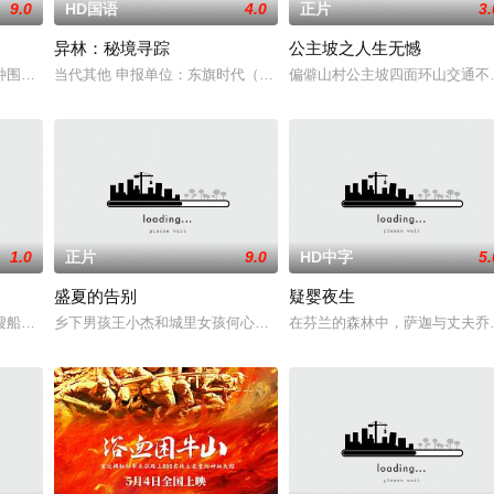
9.0
HD国语
4.0
正片
3.
异林：秘境寻踪
公主坡之人生无憾
围绕“废用身”——因瘫痪等原因已无恢复可能的四肢
当代其他 申报单位：东旗时代（北京）影视文化传媒有限公司
偏僻山村公主坡四面环山交通不
组的训犬员青
1.0
正片
9.0
HD中字
5.
盛夏的告别
疑婴夜生
国家分隔开来，而停
船神秘地出现在旧港口。“内华达之瑰”号三十年前曾
乡下男孩王小杰和城里女孩何心琪都有着复杂的家庭，他们在一个夏
在芬兰的森林中，萨迦与丈夫乔