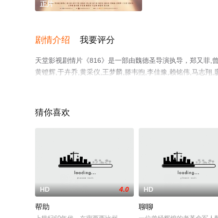
正片
剧情介绍
我要评分
天堂影视剧情片《816》是一部由魏德圣导演执导，郑又菲,曾沛
黄镫辉,于卉乔,黄采仪,王梦麟,滕韦煦,李佳豫,赖铭伟,马
电影就上天堂电影网，更多相关信息可移步至豆瓣电影、电
猜你喜欢
HD
4.0
HD
帮助
聊聊