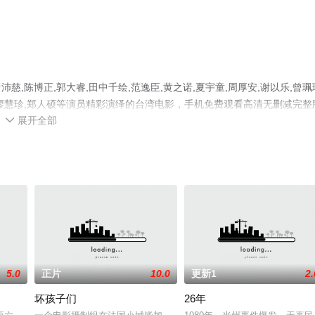
慈,陈博正,郭大睿,田中千绘,范逸臣,黄之诺,夏宇童,周厚安,谢以乐,曾珮
志翔,廖慧珍,郑人硕等演员精彩演绎的台湾电影，手机免费观看高清无删减完整
展开全部
视猫或剧情网等平台了解。

5.0
正片
10.0
更新1
2.
坏孩子们
26年