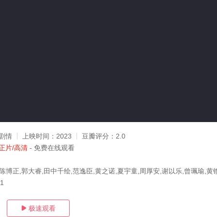
剧情
上映时间：
2023
豆瓣评分：
2.0
正片/高清
- 免费在线观看
陈博正,郭大睿,田中千绘,范逸臣,黄之诺,夏宇童,周厚安,谢以乐,曾珮瑜,黄
11
极速观看
