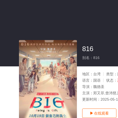
816
别名：816
地区：
台湾
类型：
语言：
国语
状态：
导演：
魏德圣
主演：
郑又菲,曾沛慈,
更新时间：
2025-05-
在线观看
