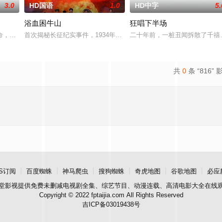
3.0
HD国语
1.0
HD中字
5.
浴血困牛山
狂唱下半场
壁单元里，独居女
命，勇敢挑起拯救部落的重担。在寻找净坛使者的道路上
首次揭秘长征纪实事件，1934年中央苏区第五次反围剿失败，红六军
二十年前，一桩丑闻拆散了千禧
共
0
条 “816” 
S订阅
百度蜘蛛
神马爬虫
搜狗蜘蛛
奇虎地图
谷歌地图
必应
堂影视
提供免费未删减电视剧全集、综艺节目、动漫连载、高清电影大全在线
Copyright © 2022 fptaijia.com All Rights Reserved
吉ICP备03019438号