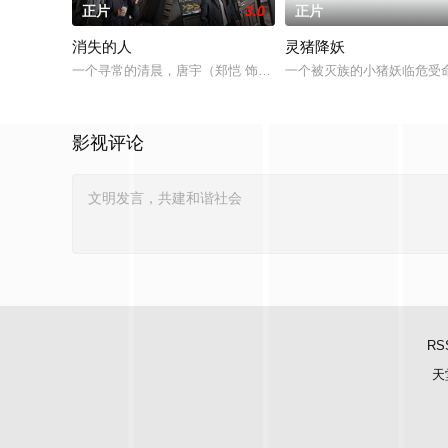
正片
3.0
正片
消失的人
灵猪降妖
一个寻常的清晨，唐宇（郑恺 饰）的儿子在楼梯间凭空消失；隔
一个被灭族的小猪妖临危受
影视评论
RS
天