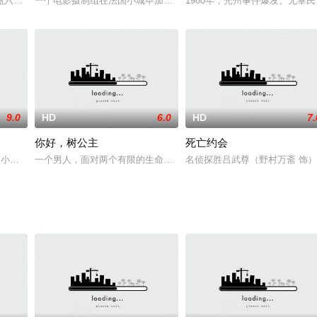
人的女儿，后者因
甄六，今天已雄风不再，他性格古怪，独自一人与勤务员
一个电影摄制组在法国小城毕加索选了四个“问题青少年”担任主要演
1980年，光州事件爆发。无辜
9.0
HD
6.0
HD
7.
你好，树公主
死亡约会
内更纱，横滨流星
因为小偷小摸而被判六个月徒刑，关进了澳大利亚西部
一个男人，面对两个有限的生命，一段美丽的爱情，她让他们的爱情
名侦探胜吕武尊（野村万斋 饰