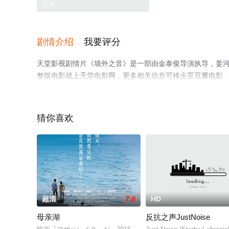
正片
剧情介绍
我要评分
天堂影视剧情片《墙外之音》是一部由金泰俊导演执导，姜河
整版电影就上天堂电影网，更多相关信息可移步至豆瓣电影
猜你喜欢
超清
7.0
HD
母亲湖
反抗之声JustNoise