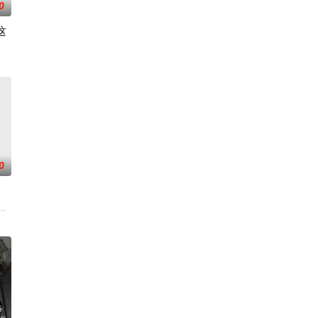
0
这
在追求爱情与理
同名剧集，只有狭间县警鉴识科警犬组的训犬员青
0
文化局干部张乐
荒漠中。一条铁丝网将两个虚构国家分隔开来，而停