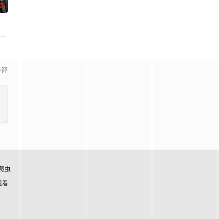
0
迦的喜悦被一股
饰）的儿子在楼梯间凭空消失；隔壁单元里，独居女
影评
爬虫
观看