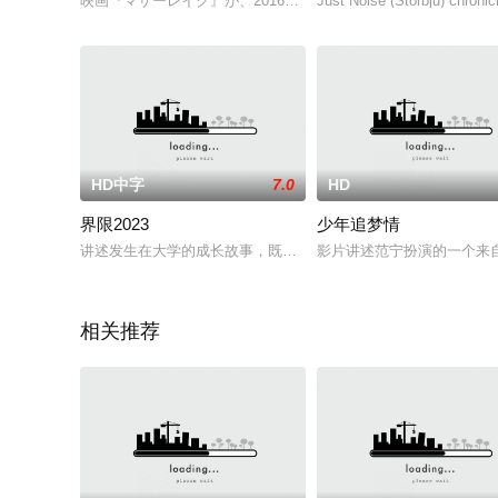
映画『マザーレイク』が、2016年夏に公開される。同作は、世
Just Noise (Storbju) chronic
HD中字
7.0
HD
界限2023
少年追梦情
讲述发生在大学的成长故事，既包含了年轻时的狂热兴奋，也包
影片讲述范宁扮演的一个来
相关推荐