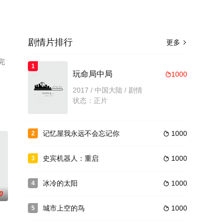
剧情片排行
更多

完
1
玩命局中局
1000

2017 / 中国大陆 / 剧情
状态：正片
记忆屋我永远不会忘记你
1000
2

史宾机器人：重启
1000
3

冰冷的太阳
1000
4

0
城市上空的鸟
1000
5
