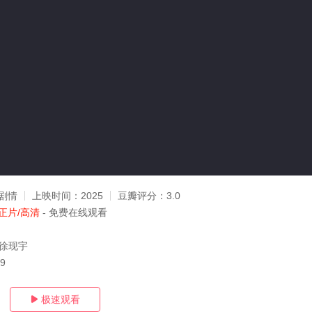
剧情
上映时间：
2025
豆瓣评分：
3.0
正片/高清
- 免费在线观看
,徐现宇
19
极速观看
