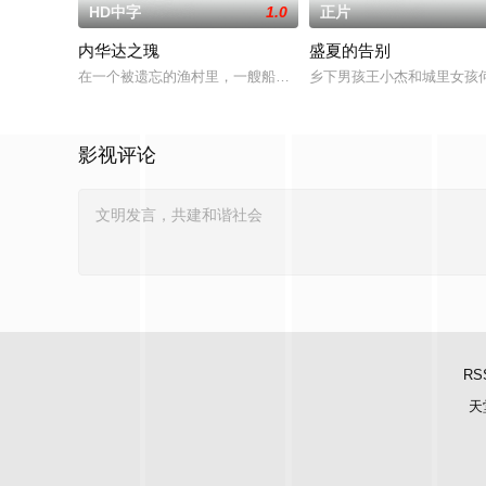
HD中字
1.0
正片
内华达之瑰
盛夏的告别
在一个被遗忘的渔村里，一艘船神秘地出现在旧港口。“内华达之瑰
乡下男孩王小杰和城里女孩
影视评论
RS
天