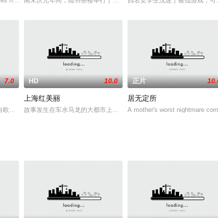
界的な写真賞を
les how t
南宋庆元年间，陆羽茶楼举行了斗茶大赛。获胜者不仅将获封茶王的
四名女学生沈迷于银仙游戏，可
7.0
HD
10.0
正片
10.
上海红美丽
居无定所
含了生活中不担心后
自欧洲小镇害羞女孩，梦想自己可以成为一名流行歌手，
故事发生在车水马龙的大都市上海，红美丽（邬君梅 饰）有一个幸福
A mother's worst nightmare com