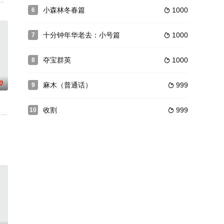
称号，其所培育
是在玩毕后，邪门之事接踵而来。其中阿May与晴
小森林冬春篇
1000
6

十分钟年华老去：小号篇
1000
7

夺宝群英
1000
8

0
麻木（普通话）
999
9

收割
999
10

的家庭，但这
es true