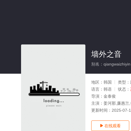
墙外之音
别名：qiangwaizhiyin
地区：
韩国
类型：
语言：
韩语
状态：
导演：
金泰俊
主演：
姜河那,廉惠兰
更新时间：
2025-07-
在线观看
