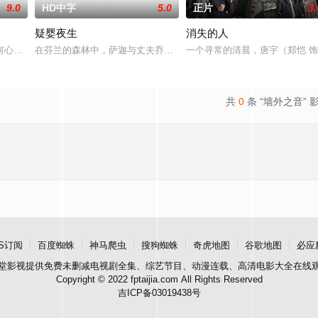
9.0
HD中字
5.0
正片
3.
疑婴夜生
消失的人
”号三十年前曾
何心琪都有着复杂的家庭，他们在一个夏天里相识并成为
在芬兰的森林中，萨迦与丈夫乔恩迎来了为人父母的新篇章。然而萨
一个寻常的清晨，唐宇（郑恺 
共
0
条 “墙外之音” 
S订阅
百度蜘蛛
神马爬虫
搜狗蜘蛛
奇虎地图
谷歌地图
必应
堂影视
提供免费未删减电视剧全集、综艺节目、动漫连载、高清电影大全在线
Copyright © 2022 fptaijia.com All Rights Reserved
吉ICP备03019438号