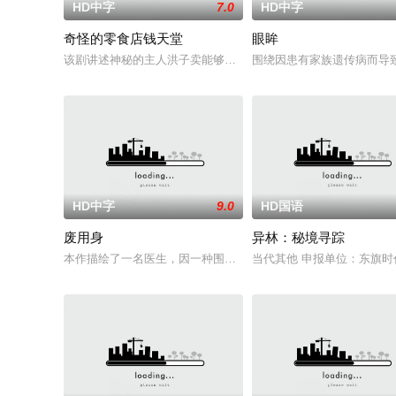
HD中字
7.0
HD中字
奇怪的零食店钱天堂
眼眸
该剧讲述神秘的主人洪子卖能够实现人们愿望的神秘零食，以及
围绕因患有家族遗传病而导
HD中字
9.0
HD国语
废用身
异林：秘境寻踪
本作描绘了一名医生，因一种围绕“废用身”——因瘫痪等原因已无
当代其他 申报单位：东旗