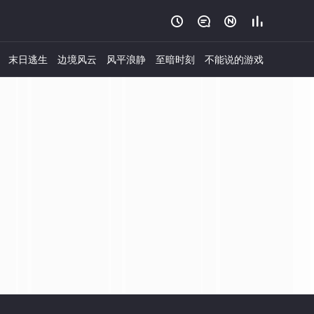




末日逃生
边境风云
风平浪静
至暗时刻
不能说的游戏