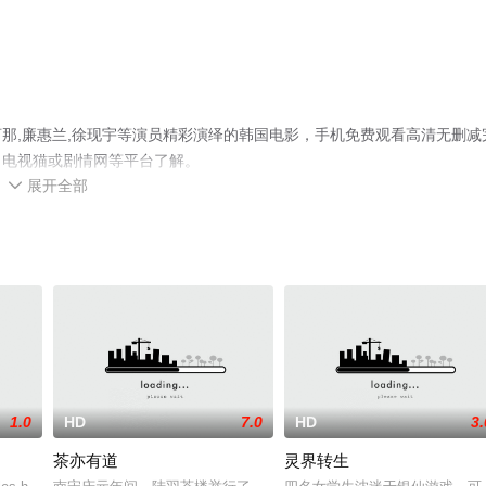
那,廉惠兰,徐现宇等演员精彩演绎的韩国电影，手机免费观看高清无删减
、电视猫或剧情网等平台了解。
展开全部

1.0
HD
7.0
HD
3.
茶亦有道
灵界转生