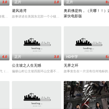
3.0
正片
1.0
正片
9.
避风港湾
奥莉佛是狗，（天哪！！）
家伙电影版
人们来到那里展开一
致视力逐渐丧失的摄影师瑞真展开。在面对跨越视力障碍
故事讲述在美国东北部一个小镇的农场，一个怀抱音乐理想的男孩，
改编自2021年在NHK播出的
4.0
正片
3.0
HD中字
5.
公主坡之人生无憾
无界之环
恢复可能的四肢
时代（北京）影视文化传媒有限公司
偏僻山村公主坡四面环山交通不便，多为留守老人妇女儿童。退休市
故事发生在一片没有任何地标的