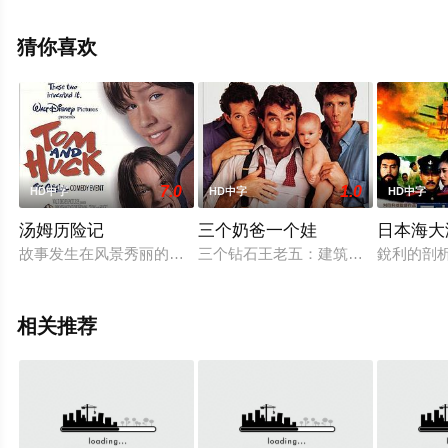
瓣电影、电视猫或剧情网等平台了解。
猜你喜欢
7.0
1.0
HD中字
HD中字
HD中字
汤姆历险记
三个奶爸一个娃
日本海大
故事发生在风景秀丽的密西西比河畔，汤姆（乔纳森·泰勒·托马斯 Jo
三个钻石王老五：建筑师彼得（汤姆•塞立克 
銳利的剖析
相关推荐