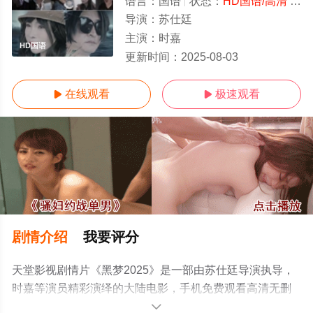
语言：
国语
状态：
HD国语/高清
- 免费在线观看
导演：
苏仕廷
主演：
时嘉
HD国语
更新时间：
2025-08-03
在线观看
极速观看


剧情介绍
我要评分
天堂影视剧情片《黑梦2025》是一部由苏仕廷导演执导，
时嘉等演员精彩演绎的大陆电影，手机免费观看高清无删
减完整版电影就上天堂电影网，更多相关信息可移步至豆
