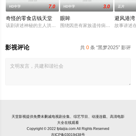
7.0
3.0
HD中字
HD中字
正片
奇怪的零食店钱天堂
眼眸
避风港湾
该剧讲述神秘的主人洪子卖能够实现人们愿望的神秘零食，以及
围绕因患有家族遗传病而导致视力逐
故事讲述
影视评论
共
0
条 “黑梦2025” 影评
天堂影视
提供免费未删减电视剧全集、综艺节目、动漫连载、高清电影
大全在线观看
Copyright © 2022 fptaijia.com All Rights Reserved
吉ICP备03019438号