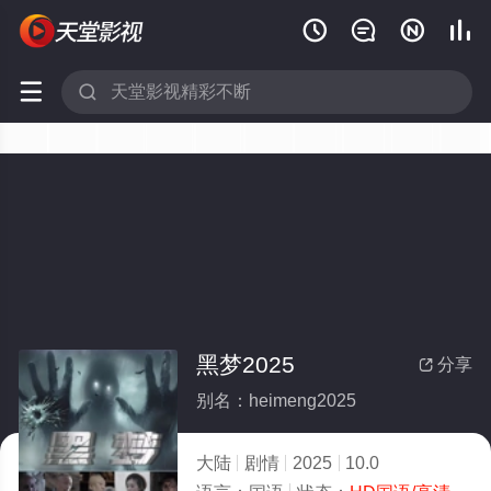






黑梦2025
分享

别名：heimeng2025
大陆
剧情
2025
10.0