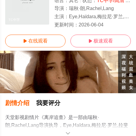
语言：
其它
状态：
TC中字/高清
- 免费在线观看
导演：
瑞秋·朗,Rachel,Lang
主演：
Eye,Haïdara,梅拉尼·罗兰,拉斐尔·佩尔索纳,约瑟芬·约比
TC中字
更新时间：
2026-06-04
在线观看
极速观看


剧情介绍
我要评分
天堂影视剧情片《离岸追查》是一部由瑞秋·
朗,Rachel,Lang导演执导，Eye,Haïdara,梅拉尼·罗兰,拉斐
尔·佩尔索纳,约瑟芬·约比等演员精彩演绎的其它电影，手机
