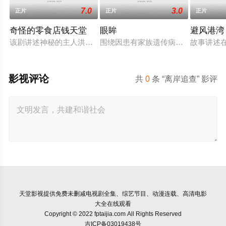
7.0
3.0
正片
正片
正片
奇怪的零食店钱天堂
眼眸
避风港湾
该剧讲述神秘的主人洪子卖能够实现人们愿望的神秘零食，以及
围绕因患有家族遗传病而导致视力逐
故事讲述
影视评论
共
0
条 “离岸追查” 影评
天堂影视
提供免费未删减电视剧全集、综艺节目、动漫连载、高清电影
大全在线观看
Copyright © 2022 fptaijia.com All Rights Reserved
吉ICP备03019438号