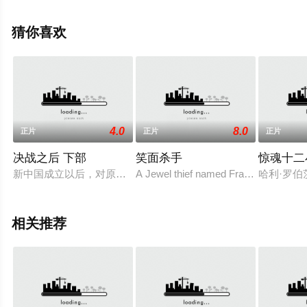
免费观看高清无删减完整版电影就上天堂电影网，更多相
关信息可移步至豆瓣电影、电视猫或剧情网等平台了解。
猜你喜欢
4.0
8.0
正片
正片
正片
决战之后 下部
笑面杀手
惊魂十二
新中国成立以后，对原国民党战犯的改造摆到了党中央的议事日
A Jewel thief named Frank Stone is a
哈利·罗伯茨（
相关推荐