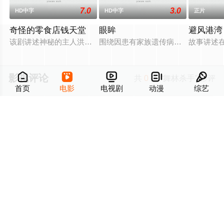
7.0
3.0
HD中字
HD中字
正片
奇怪的零食店钱天堂
眼眸
避风港湾
该剧讲述神秘的主人洪子卖能够实现人们愿望的神秘零食，以及
围绕因患有家族遗传病而导致视力逐
故事讲述





影视评论
共
0
条 “舞林杀手” 影评
首页
电影
电视剧
动漫
综艺
复制下方链接，去粘贴给好友吧：
《舞林杀手》https://www.fptaijia.com/video/286322.h
tml
取消
一键复制
天堂影视
提供免费未删减电视剧全集、综艺节目、动漫连载、高清电影
大全在线观看
Copyright © 2022 fptaijia.com All Rights Reserved
吉ICP备03019438号