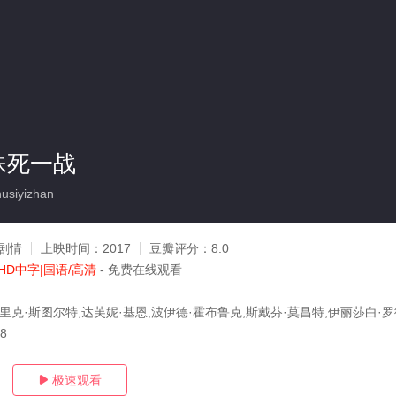
殊死一战
usiyizhan
剧情
上映时间：
2017
豆瓣评分：
8.0
HD中字|国语/高清
- 免费在线观看
里克·斯图尔特,达芙妮·基恩,波伊德·霍布鲁克,斯戴芬·莫昌特,伊丽莎白·罗
08
极速观看
