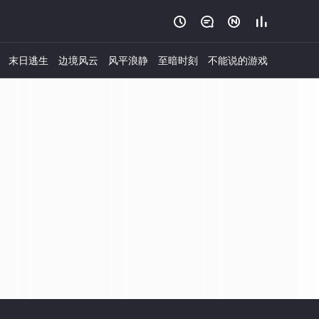




末日逃生
边境风云
风平浪静
至暗时刻
不能说的游戏