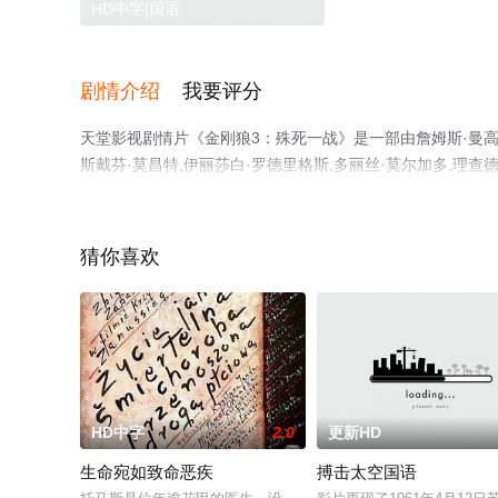
HD中字|国语
剧情介绍
我要评分
天堂影视剧情片《金刚狼3：殊死一战》是一部由詹姆斯·曼高德
斯戴芬·莫昌特,伊丽莎白·罗德里格斯,多丽丝·莫尔加多,理查德·
安·贾斯帕,克日什托夫·索什斯基,萨博·班克森等演员精彩
关信息可移步至豆瓣电影、电视猫或剧情网等平台了解。
猜你喜欢
HD中字
2.0
更新HD
生命宛如致命恶疾
搏击太空国语