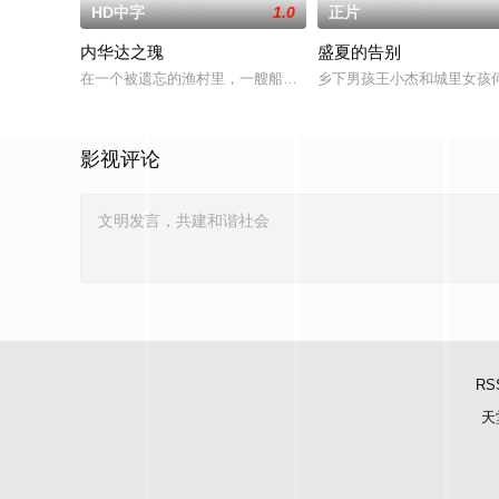
HD中字
1.0
正片
内华达之瑰
盛夏的告别
在一个被遗忘的渔村里，一艘船神秘地出现在旧港口。“内华达之瑰
乡下男孩王小杰和城里女孩
影视评论
RS
天