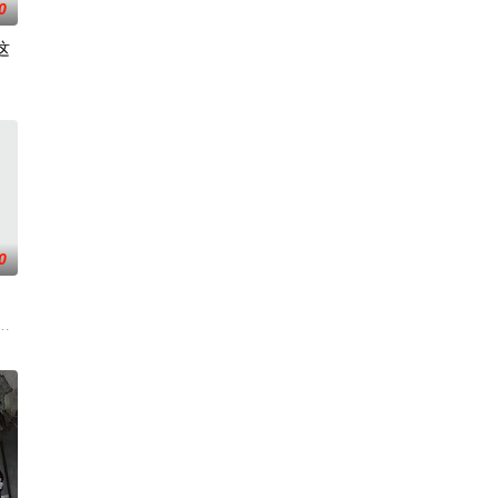
0
这
在追求爱情与理
同名剧集，只有狭间县警鉴识科警犬组的训犬员青
0
文化局干部张乐
荒漠中。一条铁丝网将两个虚构国家分隔开来，而停