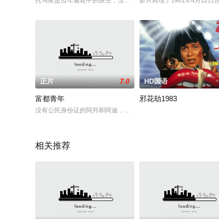
托马斯是位年逾花甲的医生，没有宗教信仰。他一直怀疑自己身
影片再现了1961年4月1
正片
7.0
HD国语
富都青年
邪花劫1983
没有公民身份证的阿邦和阿迪，在混杂外劳聚居的富都老社区里
相关推荐