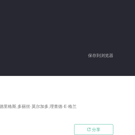
保存到浏览器
德里格斯,多丽丝·莫尔加多,理查德·E·格兰
分享
