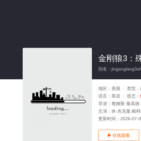
金刚狼3：
别名：jinganglang3sh
地区：
美国
类型：
语言：
英语
状态：
导演：
詹姆斯·曼高德
主演：
休·杰克曼,帕特
更新时间：
2026-07-
在线观看
