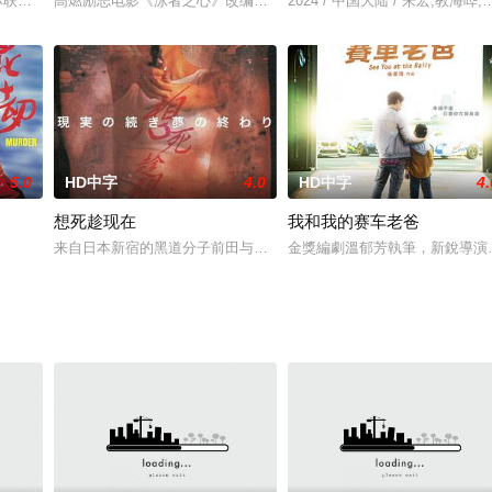
患重病。于是，他开
2日苏联宇航员加加林完成人类第一次太空飞行的全过
高燃励志电影《泳者之心》改编自历史上首位横渡英吉利海峡女泳者
2024 / 中国大陆 / 朱宏,教海哗,
5.0
HD中字
4.0
HD中字
4.
想死趁现在
我和我的赛车老爸
苟且偷生。他们无法
来自日本新宿的黑道分子前田与伊藤，在台湾与黑道老大龙哥进行毒
金獎編劇溫郁芳執筆，新銳導演