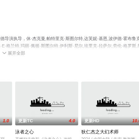
导演执导，休·杰克曼,帕特里克·斯图尔特,达芙妮·基恩,波伊德·霍布鲁克
E·格兰特,玛丽·佩顿·斯图尔特,伊利斯·尼尔,埃里克·拉萨尔,劳伦·格罗斯,
展开全部
演绎的美国电影，手机免费观看高清无删减完整版电影就上天堂电影网，更多

1.0
更新TC
4.0
更新HD
10.
泳者之心
狄仁杰之大幻术师