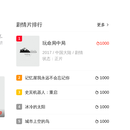
剧情片排行
更多

,
1
胡
玩命局中局
1000

相
2017 / 中国大陆 / 剧情
状态：正片
记忆屋我永远不会忘记你
1000
2

史宾机器人：重启
1000
3

冰冷的太阳
1000
4

0
城市上空的鸟
1000
5
