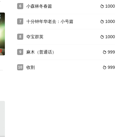
的真实传奇经历
周晴
小森林冬春篇
1000
6

十分钟年华老去：小号篇
1000
7

夺宝群英
1000
8

0
麻木（普通话）
999
9

收割
999
10

品交易时，以阿
張書瑋 執導，金獎男星温昇豪搭配童星陳少卉上演