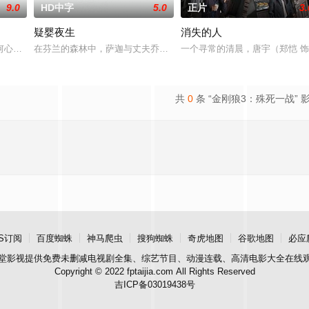
9.0
HD中字
5.0
正片
3.
疑婴夜生
消失的人
”号三十年前曾
何心琪都有着复杂的家庭，他们在一个夏天里相识并成为
在芬兰的森林中，萨迦与丈夫乔恩迎来了为人父母的新篇章。然而萨
一个寻常的清晨，唐宇（郑恺 
共
0
条 “金刚狼3：殊死一战” 
S订阅
百度蜘蛛
神马爬虫
搜狗蜘蛛
奇虎地图
谷歌地图
必应
堂影视
提供免费未删减电视剧全集、综艺节目、动漫连载、高清电影大全在线
Copyright © 2022 fptaijia.com All Rights Reserved
吉ICP备03019438号