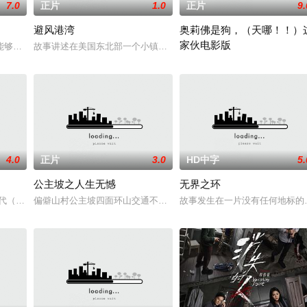
7.0
正片
1.0
正片
9.
避风港湾
奥莉佛是狗，（天哪！！）
家伙电影版
在面对跨越视力障碍
能够实现人们愿望的神秘零食，以及人们来到那里展开一
故事讲述在美国东北部一个小镇的农场，一个怀抱音乐理想的男孩，
改编自2021年在NHK播出的
4.0
正片
3.0
HD中字
5.
公主坡之人生无憾
无界之环
恢复可能的四肢
时代（北京）影视文化传媒有限公司
偏僻山村公主坡四面环山交通不便，多为留守老人妇女儿童。退休市
故事发生在一片没有任何地标的