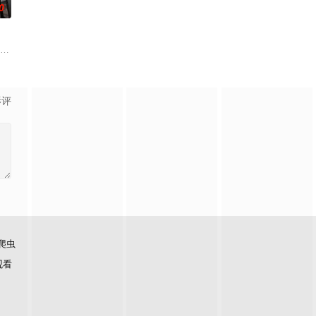
0
迦的喜悦被一股
饰）的儿子在楼梯间凭空消失；隔壁单元里，独居女
影评
爬虫
观看