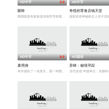
HD中字
3.0
HD中字
眼眸
奇怪的零食店钱天堂
围绕因患有家族遗传病而导致视力逐渐丧失的摄影师瑞真展开。
该剧讲述神秘的主人洪子卖
HD中字
9.0
HD国语
废用身
异林：秘境寻踪
本作描绘了一名医生，因一种围绕“废用身”——因瘫痪等原因已无
当代其他 申报单位：东旗