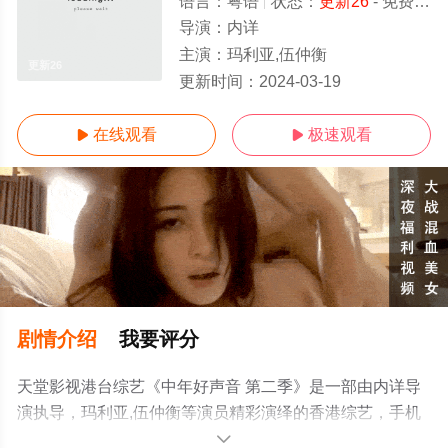
语言：
粤语
状态：
更新26
- 免费在线观看
导演：
内详
主演：
玛利亚,伍仲衡
更新26
更新时间：
2024-03-19
在线观看
极速观看


剧情介绍
我要评分
天堂影视港台综艺《中年好声音 第二季》是一部由内详导
演执导，玛利亚,伍仲衡等演员精彩演绎的香港综艺，手机
免费观看高清无删减完整版综艺节目就上天堂电影网，更
