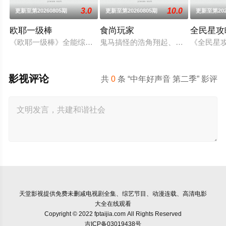
3.0
10.0
更新至第20260805期
更新至第20260805期
更新至第202
欧耶一级棒
食尚玩家
全民星攻
《欧耶一级棒》全能综艺王欧汉声(欧弟),笑点掌门人张立东,啦啦
鬼马搞怪的浩角翔起、莎莎及其他主
《全民星
影视评论
共
0
条 “中年好声音 第二季” 影评
天堂影视
提供免费未删减电视剧全集、综艺节目、动漫连载、高清电影
大全在线观看
Copyright © 2022 fptaijia.com All Rights Reserved
吉ICP备03019438号