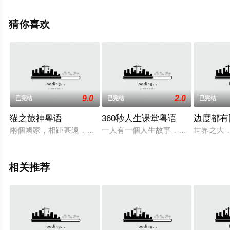
多相关信息可移步至豆瓣综艺、电视猫或剧情网等平台了
解。
猜你喜欢
9.0
2.0
已完结
已完结
已完结
猫之旅神粤语
360秒人生课堂粤语
边度都有
兩個國家，相距甚遠，卻同樣有著愛貓的靈魂。這個旅遊節目將
一人有一個人生故事，可怎樣運用36
世界之大
相关推荐