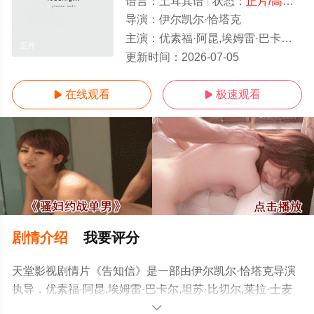
语言：
土耳其语
状态：
正片/高清
- 
导演：
伊尔凯尔·恰塔克
主演：
优素福·阿昆,埃姆雷·巴卡尔,坦苏·比切尔,莱拉·士麦那·卡巴斯,科勒姆·卡恩,阿齐兹·扎普库尔特,希尔·艾罗格路,Ömer,Filik
正片
更新时间：
2026-07-05
在线观看
极速观看


剧情介绍
我要评分
天堂影视剧情片《告知信》是一部由伊尔凯尔·恰塔克导演
执导，优素福·阿昆,埃姆雷·巴卡尔,坦苏·比切尔,莱拉·士麦
那·卡巴斯,科勒姆·卡恩,阿齐兹·扎普库尔特,希尔·艾罗格
