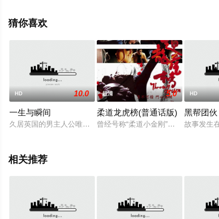
路,Ömer,Filikci,厄兹居·纳马
尔,Ipek,Seyalioglu,Yusuf,Özhan,Tali,Sultan,Ulutas,Eray,von,
猜你喜欢
等演员精彩演绎的德国 / 法国 / 土耳其电影，手机免费观看
高清无删减完整版电影就上天堂电影网，更多相关信息可
移步至豆瓣电影、电视猫或剧情网等平台了解。
10.0
5.0
HD
超清
HD
一生与瞬间
柔道龙虎榜(普通话版)
黑帮团伙
久居英国的男主人公唯仁（亚尼饰）和阿姨（称为德加阿妈）回
曾经号称“柔道小金刚”的司徒宝，曾
故事发生
相关推荐