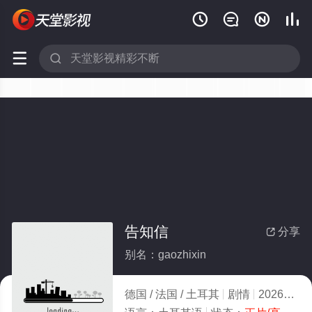






告知信
分享

别名：gaozhixin
德国 / 法国 / 土耳其
剧情
2026
3.0