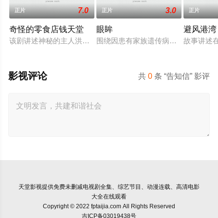
7.0
3.0
正片
正片
正片
奇怪的零食店钱天堂
眼眸
避风港湾
该剧讲述神秘的主人洪子卖能够实现人们愿望的神秘零食，以及
围绕因患有家族遗传病而导致视力逐
故事讲述
影视评论
共
0
条 “告知信” 影评
天堂影视
提供免费未删减电视剧全集、综艺节目、动漫连载、高清电影
大全在线观看
Copyright © 2022 fptaijia.com All Rights Reserved
吉ICP备03019438号