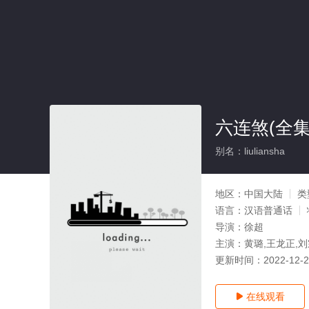
六连煞(全集
别名：liuliansha
地区：
中国大陆
类
语言：
汉语普通话
导演：
徐超
主演：
黄璐,王龙正,刘
更新时间：
2022-12-
在线观看
