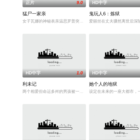
正片
9.0
HD中字
猛尸一家亲
鬼玩人6：炼狱
女子瓦娜的神秘表亲温思罗普突然仓皇登门，身后还跟着一个来
爱丽丝在丈夫骤然离世后深
HD中字
1.0
HD中字
利未记
她个人的地狱
两个相爱但命运多舛的男孩被一个暴力的存在所纠缠，这个存在
设定在未来的一座大都市，