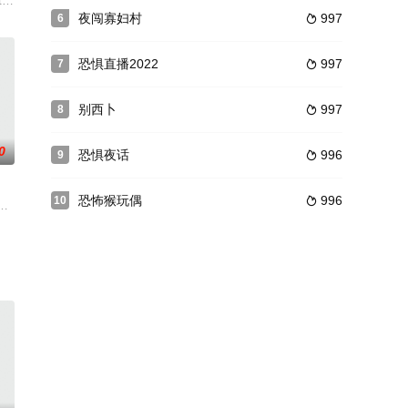
·莱昂纳蒂
t on
夜闯寡妇村
997
6

恐惧直播2022
997
7

别西卜
997
8

0
恐惧夜话
996
9

恐怖猴玩偶
996
10

4室，由于
当下所流行的女主播大军中的一员。每日里你侬我侬