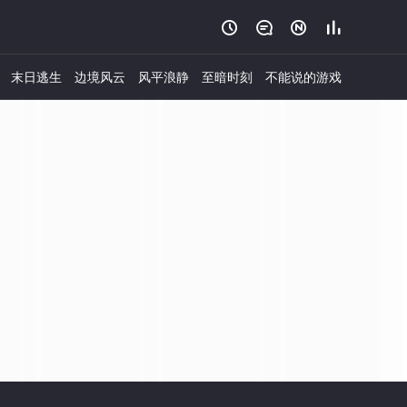




末日逃生
边境风云
风平浪静
至暗时刻
不能说的游戏