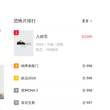
恐怖片排行
更多

晓
1
入凶宅
1000

2026 / 大陆 / 恐怖
状态：HD国语
纳蒂来敲门
998
2

妖法2018
998
3

变种DNA 3
998
4

0
盲目交易
997
5
