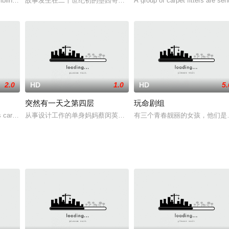
的农舍逃出，当她
iblings J
故事发生在二十世纪初的墨西哥，四处为非作歹的不法之徒强尼（马克
A group of carpet fitters are sen
2.0
HD
1.0
HD
5.
突然有一天之第四层
玩命剧组
述古董商在古墓盗走
 car is b
从事设计工作的单身妈妈蔡闵英带着6岁的女儿珠熙搬入某商品房的50
有三个青春靓丽的女孩，他们是