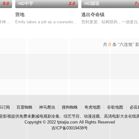
9.0
HD中字
2.0
HD国语
7.
营地
逃出夺命镇
。
蚌神杀人案件，省警察局派纪鹤川为首几人到蚌家镇调查
Emily takes a job as a counselor at a
荒村废屋、枯树阴风，一场复仇
共
0
条 “六连煞” 
S订阅
百度蜘蛛
神马爬虫
搜狗蜘蛛
奇虎地图
谷歌地图
必应
堂影视
提供免费未删减电视剧全集、综艺节目、动漫连载、高清电影大全在线
Copyright © 2022 fptaijia.com All Rights Reserved
吉ICP备03019438号