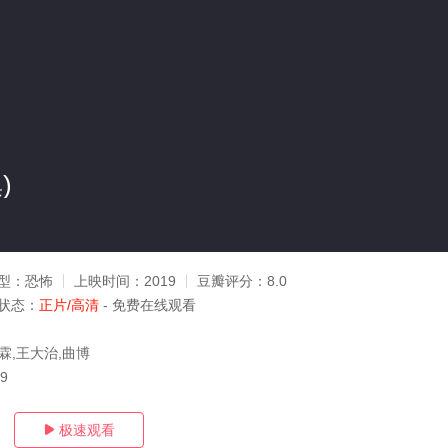
)
型：
恐怖
上映时间：
2019
豆瓣评分：
8.0
状态：
正片/高清
- 免费在线观看
霖,王大治,曲博
29
极速观看
