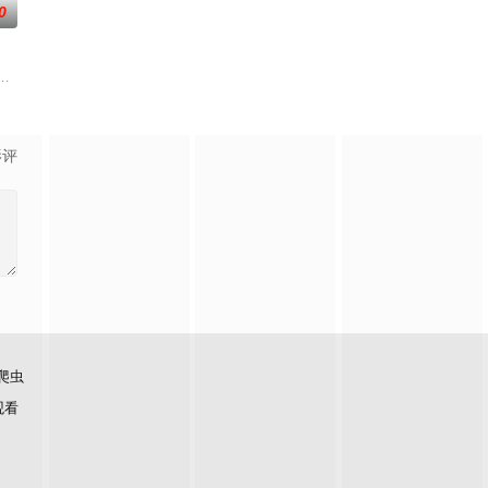
0
绑架悄然上演。这一切竟是一场惊天骗局引发的血案
影评
爬虫
观看