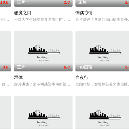
10.0
正片
1.0
正片
3.
恶魔之口
怖偶惊情
自异界的危险实体，
陷悲痛，受邀前往公婆的乡间庄园暂住，试图和丈夫的家
一对大学生好友在泰国旅行时，被困在一个水下洞穴中，同时，周遭
影片讲述了李夏芸深山徒步意外
9.0
正片
8.0
HD国语
5.
群体
血夜行
会以他们最想要的那
一群女演员聚集在一座豪华酒店，计划拍摄一部类似《太
影片讲述了因不明感染事件而被封锁的建筑内，孤立无援的幸存者们
民国时期，女警探芸曼为查辖区