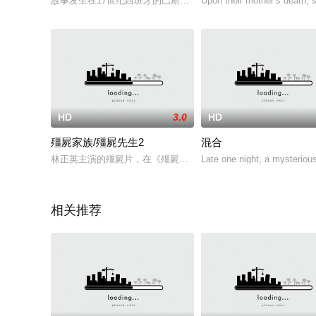
故事发生在17世纪西班牙的巴斯克区，在一天夜晚卡塔琳从自己
Upon their mother’s death, s
HD
3.0
HD
殭屍家族/殭屍先生2
混合
林正英主演的殭屍片，在《殭屍先生》卖座后拍摄的第二集，讲
Late one night, a mysterious
相关推荐