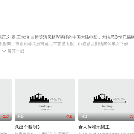
正,刘霖,王大治,曲博等演员精彩演绎的中国大陆电影，大结局剧情已揭
堂电影网，更多相关信息可移步至豆瓣电影、电视猫或剧情网等平台了解。
展开全部

1.0
HD
4.0
HD
7.
杀出个黎明3
食人族和地毯工