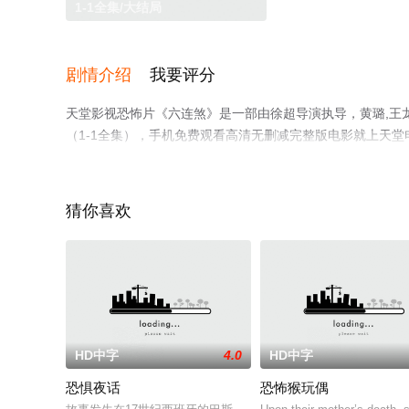
1-1全集/大结局
剧情介绍
我要评分
天堂影视恐怖片《六连煞》是一部由徐超导演执导，黄璐,王龙
（1-1全集），手机免费观看高清无删减完整版电影就上天
猜你喜欢
HD中字
4.0
HD中字
恐惧夜话
恐怖猴玩偶