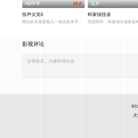
HD中字
10.0
正片
惊声尖笑6
蚌家镇怪谈
两位好友再度卷入一场涉及杀手、怪物和超自然生物的混乱事件
民国初年，蚌家镇出现多起
影视评论
RS
天